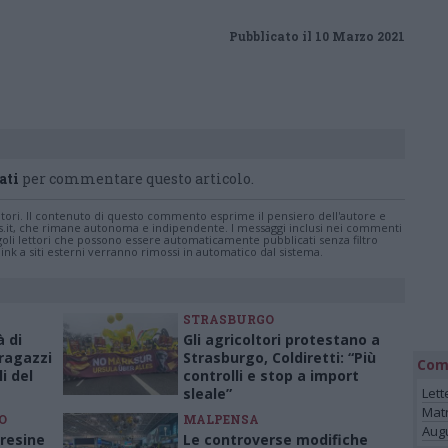
Pubblicato il 10 Marzo 2021
ati
per commentare questo articolo.
tatori. Il contenuto di questo commento esprime il pensiero dell'autore e
s.it, che rimane autonoma e indipendente. I messaggi inclusi nei commenti
ingoli lettori che possono essere automaticamente pubblicati senza filtro
nk a siti esterni verranno rimossi in automatico dal sistema.
STRASBURGO
à di
Gli agricoltori protestano a
 ragazzi
Strasburgo, Coldiretti: “Più
Com
i del
controlli e stop a import
sleale”
Lett
Mat
O
MALPENSA
Augu
resine
Le controverse modifiche