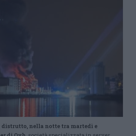
distrutto, nella notte tra martedì e
ter di Ovh
, società specializzata in server