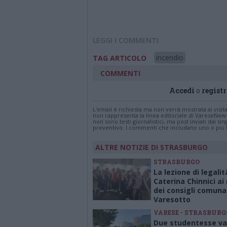
LEGGI I COMMENTI
incendio
TAG ARTICOLO
COMMENTI
Accedi
o
registr
L'email è richiesta ma non verrà mostrata ai visi
non rappresenta la linea editoriale di VareseNew
non sono testi giornalistici, ma post inviati dai s
preventivo. I commenti che includano uno o più li
ALTRE NOTIZIE DI STRASBURGO
STRASBURGO
La lezione di legalit
Caterina Chinnici ai
dei consigli comunal
Varesotto
VARESE - STRASBURG
Due studentesse va