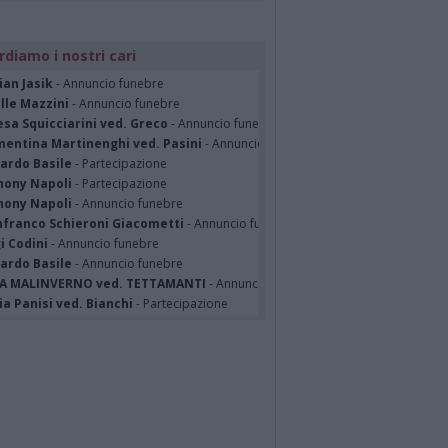
rdiamo i nostri cari
ian Jasik
- Annuncio funebre
lle Mazzini
- Annuncio funebre
sa Squicciarini ved. Greco
- Annuncio funebre
mentina Martinenghi ved. Pasini
- Annuncio funebre
cardo Basile
- Partecipazione
hony Napoli
- Partecipazione
hony Napoli
- Annuncio funebre
nfranco Schieroni Giacometti
- Annuncio funebre
i Codini
- Annuncio funebre
cardo Basile
- Annuncio funebre
A MALINVERNO ved. TETTAMANTI
- Annuncio funebre
a Panisi ved. Bianchi
- Partecipazione