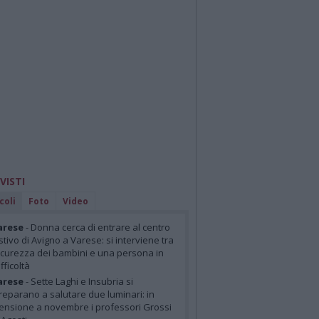
 VISTI
coli
Foto
Video
arese
- Donna cerca di entrare al centro
stivo di Avigno a Varese: si interviene tra
icurezza dei bambini e una persona in
ifficoltà
arese
- Sette Laghi e Insubria si
reparano a salutare due luminari: in
ensione a novembre i professori Grossi