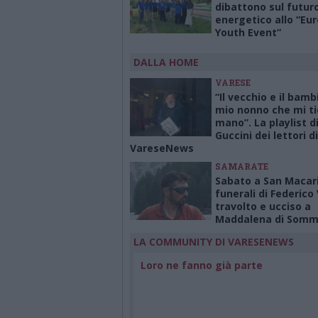
dibattono sul futur
energetico allo “Eu
Youth Event”
DALLA HOME
VARESE
“Il vecchio e il bamb
mio nonno che mi ti
mano”. La playlist d
Guccini dei lettori di
VareseNews
SAMARATE
Sabato a San Macari
funerali di Federico
travolto e ucciso a
Maddalena di Som
LA COMMUNITY DI VARESENEWS
Loro ne fanno già parte