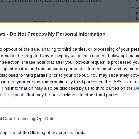
e
»
L
p
l
OVHcloud è considerato
»
A
g
all’avanguardia nel settore
ws -
Do Not Process My Personal Information
b
“tech” francese
e sta
»
V
i
to opt-out of the sale, sharing to third parties, or processing of your per
perfezionando i preparativi per
p
formation for targeted advertising by us, please use the below opt-out s
un’imminente quotazione in
r selection. Please note that after your opt-out request is processed y
Borsa. Lo aveva appena
eing interest-based ads based on personal information utilized by us or
GAL
disclosed to third parties prior to your opt-out. You may separately opt-
confermato un portavoce
losure of your personal information by third parties on the IAB’s list of
dell’azienda al quotidiano Les
. This information may also be disclosed by us to third parties on the
IA
Participants
that may further disclose it to other third parties.
Echos, che aveva ripreso
genzia Reuters con l’obiettivo di competere
i.
l Data Processing Opt Outs
o che ci siano state vittime
e tutti i
o opt-out of the Sharing of my personal data.