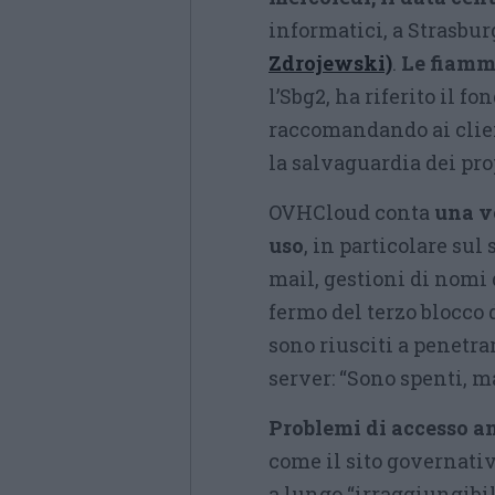
informatici, a Strasbur
Zdrojewski)
.
Le fiamme
l’Sbg2, ha riferito il f
raccomandando ai client
la salvaguardia dei prop
OVHCloud conta
una v
uso
, in particolare sul
mail, gestioni di nomi 
fermo del terzo blocco
sono riusciti a penetrar
server: “Sono spenti, ma
Problemi di accesso an
come il sito governativ
a lungo “irraggiungibil