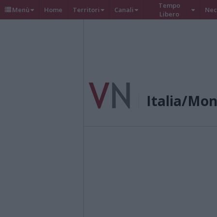
Tempo
Menù
Home
Territori
Canali
Nec
Libero
Italia/Mo