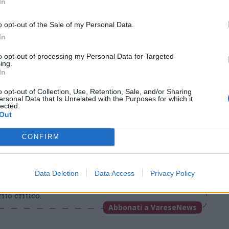
 quel momento risultano sani e salvi, ha
In
i OVHcloud.
o opt-out of the Sale of my Personal Data.
In
to opt-out of processing my Personal Data for Targeted
ing.
Tutti gli eventi
In
di
agosto
a Materia
Via Confalonieri, 5 - Castronno
o opt-out of Collection, Use, Retention, Sale, and/or Sharing
ersonal Data that Is Unrelated with the Purposes for which it
lected.
Out
CONFIRM
ews
t
VareseNews crediamo che una buona informazione
Data Deletion
Data Access
Privacy Policy
 la vita di tutti. Ogni giorno lavoriamo cercando di
ito critico.
Abbonati a VareseNews