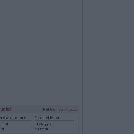
unità
INVIA
un contributo
ere al direttore
Foto dei lettori
rimoni
In viaggio
ri
Nascite