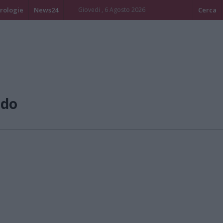
rologie
News24
Giovedi , 6 Agosto 2026
Cerca
ndo