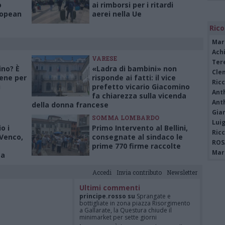
o
ai rimborsi per i ritardi
ropean
aerei nella Ue
Rico
Mar
Achi
VARESE
Tere
ino? È
«Ladra di bambini» non
Cle
ene per
risponde ai fatti: il vice
Ric
i
prefetto vicario Giacomino
Ant
fa chiarezza sulla vicenda
Ant
della donna francese
Gia
SOMMA LOMBARDO
Luig
o i
Primo Intervento al Bellini,
Ric
 Venco,
consegnate al sindaco le
ROS
prime 770 firme raccolte
Mari
ma
Accedi
Invia contributo
Newsletter
Ultimi commenti
principe.rosso su
Sprangate e
bottigliate in zona piazza Risorgimento
a Gallarate, la Questura chiude il
minimarket per sette giorni