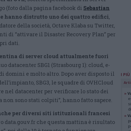
go (foto dalla pagina facebook di
Sebastian
 hanno distrutto uno dei quattro edifici
,
ondatore della società, Octave Klaba su Twitter,
i di “attivare il Disaster Recovery Plan” per
ri dati.
entina di server cloud attualmente fuori
 suo datacenter SBG1 (Strasbourg 1): cloud, e-
di domini e molto altro. Dopo aver disposto il
I PIÙ
 dell’impianto, SBG3, le squadre di OVHCloud
Arti
e nel datacenter per verificare lo stato dei
»
V
e
 non sono stati colpiti”, hanno fatto sapere.
s
d
che per diversi siti istituzionali francesi
»
V
p
o data.gouv.fr che questa mattina è risultato
p
e”, poi dalle 10 è tornato a funzionare