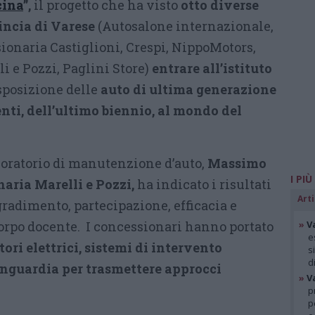
cina
”,
il progetto che ha visto
otto diverse
incia di Varese
(Autosalone internazionale,
onaria Castiglioni, Crespi, NippoMotors,
i e Pozzi, Paglini Store)
entrare all’istituto
sposizione delle
auto di ultima generazione
nti, dell’ultimo biennio, al mondo del
boratorio di manutenzione d’auto,
Massimo
I PIÙ
naria Marelli e Pozzi,
ha indicato i risultati
Arti
gradimento, partecipazione, efficacia e
corpo docente. I concessionari hanno portato
»
V
e
ori elettrici, sistemi di intervento
s
d
nguardia per trasmettere approcci
»
V
p
p