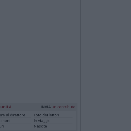
unità
INVIA
un contributo
ere al direttore
Foto dei lettori
rimoni
In viaggio
ri
Nascite