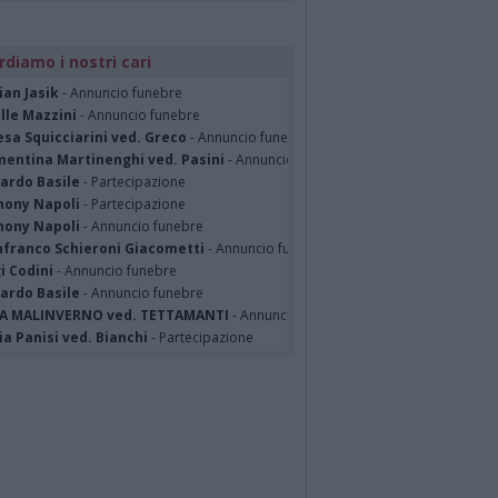
rdiamo i nostri cari
ian Jasik
- Annuncio funebre
lle Mazzini
- Annuncio funebre
sa Squicciarini ved. Greco
- Annuncio funebre
mentina Martinenghi ved. Pasini
- Annuncio funebre
cardo Basile
- Partecipazione
hony Napoli
- Partecipazione
hony Napoli
- Annuncio funebre
nfranco Schieroni Giacometti
- Annuncio funebre
i Codini
- Annuncio funebre
cardo Basile
- Annuncio funebre
A MALINVERNO ved. TETTAMANTI
- Annuncio funebre
a Panisi ved. Bianchi
- Partecipazione