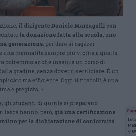
azione,
il dirigente Daniele Marzagalli con
sentato
la donazione fatta alla scuola, uno
ma generazione
, per dare ai ragazzi
 una manualità sempre più vicina a quella
turo potremmo anche inserire un corso di
dalla gradine, senza dover riverniciare. È un
icato ma efficiente. Oggi il tirabolli è una
ima e pregiata…».
, gli studenti di quinta si preparano
Com
In tasca hanno, però,
già una certificazione
Lett
tentino per la dichiarazione di conformità
Mat
Augu