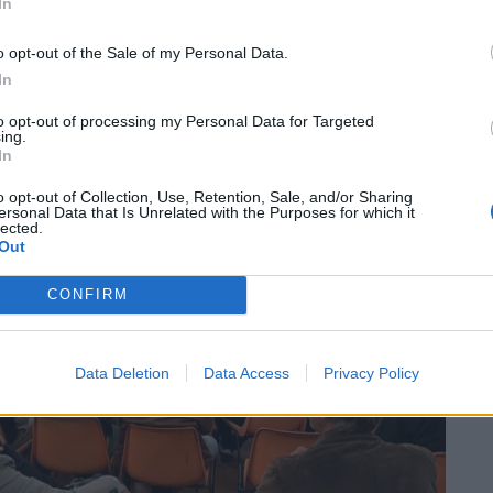
In
 e vedere giovani così interessati ed
o opt-out of the Sale of my Personal Data.
 per il futuro».
In
to opt-out of processing my Personal Data for Targeted
ing.
In
o opt-out of Collection, Use, Retention, Sale, and/or Sharing
ersonal Data that Is Unrelated with the Purposes for which it
lected.
Out
CONFIRM
Data Deletion
Data Access
Privacy Policy