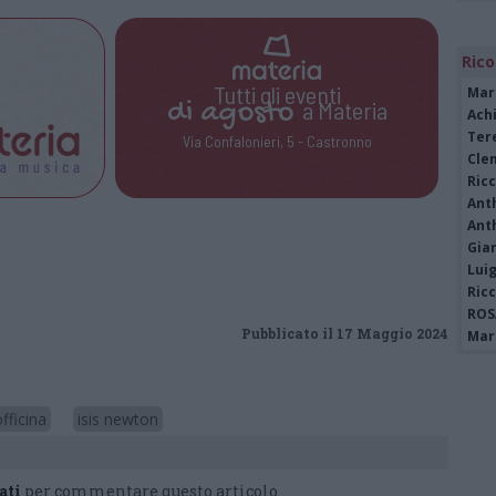
Rico
Tutti gli eventi
Mar
di
agosto
a Materia
Achi
Tere
Via Confalonieri, 5 - Castronno
Cle
Ric
Ant
Ant
Gia
Luig
Ric
ROS
Pubblicato il 17 Maggio 2024
Mari
fficina
isis newton
ati
per commentare questo articolo.