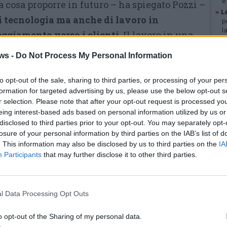
e
 cosa proporre in futuro – ha spiegato Pozzi –
»
L
di tecnologia ma anche di lavoro in
p
l
eggiamento verso i clienti.
Il lavoro in una
»
A
mplesso rispetto ad una officina, i processi
g
ws -
Do Not Process My Personal Information
b
»
V
i
to opt-out of the sale, sharing to third parties, or processing of your per
Presente anche
Michele Graglia
p
formation for targeted advertising by us, please use the below opt-out s
r selection. Please note that after your opt-out request is processed y
del Rotary Varese
, al fianco del
eing interest-based ads based on personal information utilized by us or
GAL
Newton da 9 anni con borse di
disclosed to third parties prior to your opt-out. You may separately opt-
studio e progetti di vario genere: «
losure of your personal information by third parties on the IAB’s list of
. This information may also be disclosed by us to third parties on the
IA
Come imprenditore so bene
Participants
that may further disclose it to other third parties.
quanto sia difficile trovare
dipendenti formati e
competenti.
Questo progetto
l Data Processing Opt Outs
permette di migliorare
o opt-out of the Sharing of my personal data.
la e mondo del lavoro. Sono, poi, un