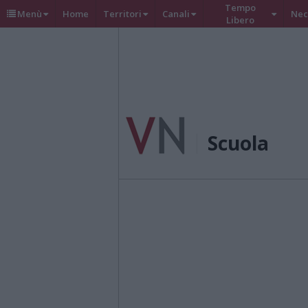
Tempo
Menù
Home
Territori
Canali
Nec
Libero
Scuola