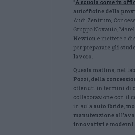
“
A scuola come in offi
autofficine della prov
Audi Zentrum, Concessi
Gruppo Novauto, Marell
Newton
e mettere a di
per
preparare gli stude
lavoro.
Questa mattina, nel la
Pozzi, della concessio
ottenuti in termini di 
collaborazione con il 
in aula
auto ibride, mot
manutenzione all’ava
innovativi e moderni.