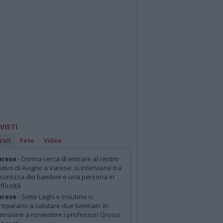
 VISTI
coli
Foto
Video
arese
- Donna cerca di entrare al centro
stivo di Avigno a Varese: si interviene tra
icurezza dei bambini e una persona in
ifficoltà
arese
- Sette Laghi e Insubria si
reparano a salutare due luminari: in
ensione a novembre i professori Grossi