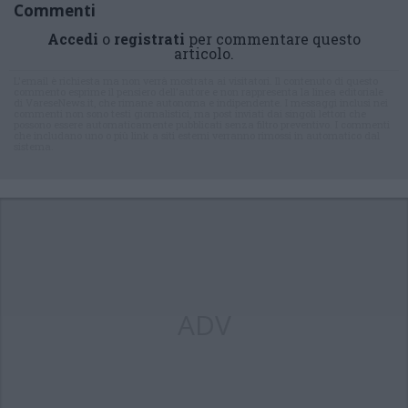
Commenti
Accedi
o
registrati
per commentare questo
articolo.
L'email è richiesta ma non verrà mostrata ai visitatori. Il contenuto di questo
commento esprime il pensiero dell'autore e non rappresenta la linea editoriale
di VareseNews.it, che rimane autonoma e indipendente. I messaggi inclusi nei
commenti non sono testi giornalistici, ma post inviati dai singoli lettori che
possono essere automaticamente pubblicati senza filtro preventivo. I commenti
che includano uno o più link a siti esterni verranno rimossi in automatico dal
sistema.
ADV