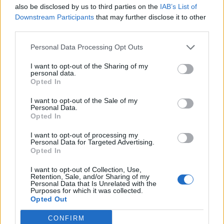
also be disclosed by us to third parties on the
IAB’s List of
CASTRONNO
Downstream Participants
that may further disclose it to other
Dai Boomer alla Gen Z: a Castronno la
third parties.
musica unisce le generazioni
Personal Data Processing Opt Outs
Generazioni a confronto, l’Aperisong scatena la sfida
a Castronno
I want to opt-out of the Sharing of my
personal data.
Opted In
I want to opt-out of the Sale of my
Personal Data.
Opted In
I want to opt-out of processing my
Personal Data for Targeted Advertising.
Opted In
I want to opt-out of Collection, Use,
Retention, Sale, and/or Sharing of my
Personal Data that Is Unrelated with the
Purposes for which it was collected.
Opted Out
CONFIRM