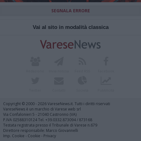
SEGNALA ERRORE
Vai al sito in modalità classica
Redazione
Invia notizia
Feed RSS
Facebook
Twitter
Contatti
Società
Pubblicità
Copyright © 2000 - 2026 VareseNews.it. Tutti i diritti riservati
VareseNews è un marchio di Varese web srl
Via Confalonieri 5 - 21040 Castronno (VA)
P.IVA 02588310124 Tel. +39.0332.873094 / 873168
Testata registrata presso il Tribunale di Varese n.679
Direttore responsabile: Marco Giovannelli
Imp. Cookie
-
Cookie
-
Privacy