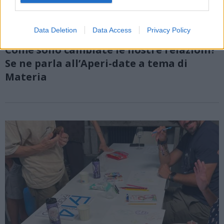
Data Deletion
Data Access
Privacy Policy
CASTRONNO
Come sono cambiate le nostre relazioni?
Se ne parla all’Aperi-date a tema di
Materia