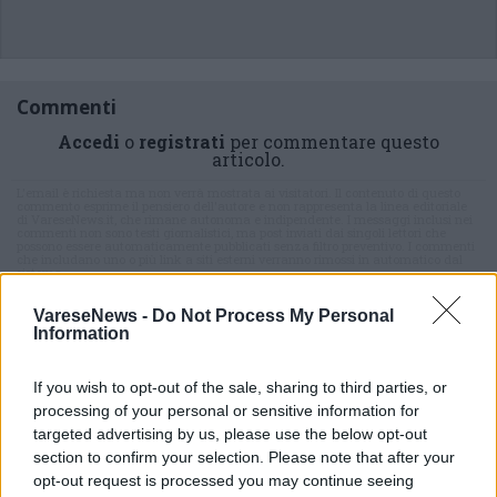
Commenti
Accedi
o
registrati
per commentare questo
articolo.
L'email è richiesta ma non verrà mostrata ai visitatori. Il contenuto di questo
commento esprime il pensiero dell'autore e non rappresenta la linea editoriale
di VareseNews.it, che rimane autonoma e indipendente. I messaggi inclusi nei
commenti non sono testi giornalistici, ma post inviati dai singoli lettori che
possono essere automaticamente pubblicati senza filtro preventivo. I commenti
che includano uno o più link a siti esterni verranno rimossi in automatico dal
sistema.
VareseNews -
Do Not Process My Personal
Information
If you wish to opt-out of the sale, sharing to third parties, or
processing of your personal or sensitive information for
targeted advertising by us, please use the below opt-out
section to confirm your selection. Please note that after your
ADV
opt-out request is processed you may continue seeing