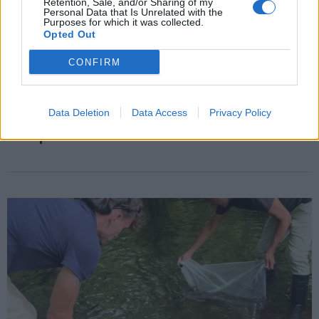
Retention, Sale, and/or Sharing of my
Personal Data that Is Unrelated with the
Purposes for which it was collected.
Opted Out
CONFIRM
ECONOMIA
Storia industriale da conservare: la
Regione finanzia quattro archivi e musei
Data Deletion
Data Access
Privacy Policy
d’impresa del Varesotto