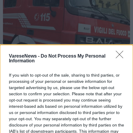
VareseNews -
Do Not Process My Personal
Information
CASORATE SEMPIONE
Prende fuoco un condizionatore, vigili
If you wish to opt-out of the sale, sharing to third parties, or
del fuoco in azione in centro a Casorate
processing of your personal or sensitive information for
targeted advertising by us, please use the below opt-out
Sempione
section to confirm your selection. Please note that after your
opt-out request is processed you may continue seeing
interest-based ads based on personal information utilized by
us or personal information disclosed to third parties prior to
your opt-out. You may separately opt-out of the further
disclosure of your personal information by third parties on the
IAB’s list of downstream participants. This information may