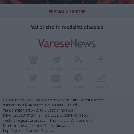
SEGNALA ERRORE
Vai al sito in modalità classica
Redazione
Invia notizia
Feed RSS
Facebook
Twitter
Contatti
Società
Pubblicità
Copyright © 2000 - 2026 VareseNews.it. Tutti i diritti riservati
VareseNews è un marchio di Varese web srl
Via Confalonieri 5 - 21040 Castronno (VA)
P.IVA 02588310124 Tel. +39.0332.873094 / 873168
Testata registrata presso il Tribunale di Varese n.679
Direttore responsabile: Marco Giovannelli
Imp. Cookie
-
Cookie
-
Privacy