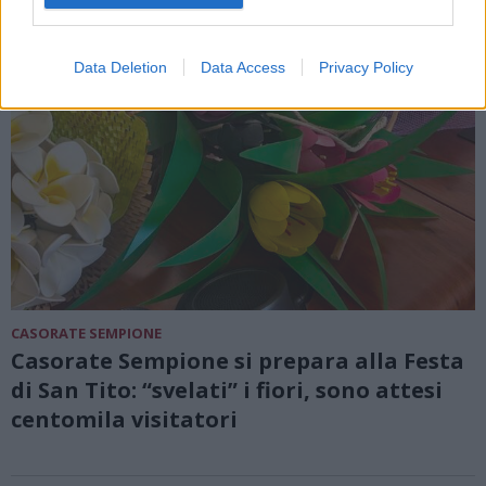
Data Deletion
Data Access
Privacy Policy
CASORATE SEMPIONE
Casorate Sempione si prepara alla Festa
di San Tito: “svelati” i fiori, sono attesi
centomila visitatori