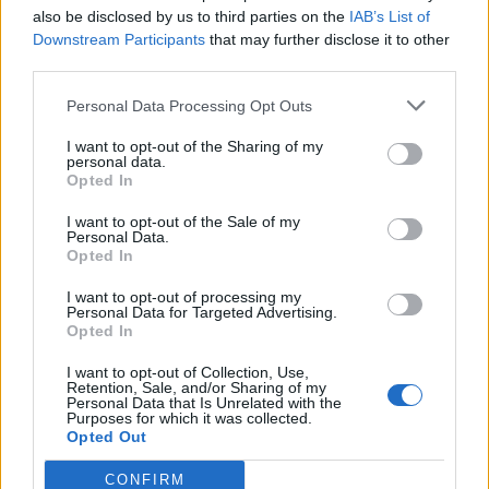
also be disclosed by us to third parties on the
IAB’s List of
Downstream Participants
that may further disclose it to other
third parties.
Personal Data Processing Opt Outs
I want to opt-out of the Sharing of my
personal data.
Opted In
I want to opt-out of the Sale of my
Personal Data.
Opted In
CASORATE SEMPIONE
I want to opt-out of processing my
Al Girasole di Somma si festeggiano i 104
Personal Data for Targeted Advertising.
Opted In
anni di Enrica, la più longeva cittadina di
Casorate Sempione
I want to opt-out of Collection, Use,
Retention, Sale, and/or Sharing of my
Personal Data that Is Unrelated with the
Purposes for which it was collected.
Opted Out
CONFIRM