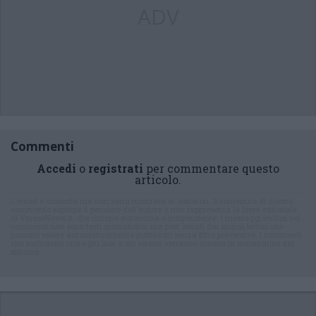
ADV
Commenti
Accedi
o
registrati
per commentare questo
articolo.
L'email è richiesta ma non verrà mostrata ai visitatori. Il contenuto di questo
commento esprime il pensiero dell'autore e non rappresenta la linea editoriale
di VareseNews.it, che rimane autonoma e indipendente. I messaggi inclusi nei
commenti non sono testi giornalistici, ma post inviati dai singoli lettori che
possono essere automaticamente pubblicati senza filtro preventivo. I commenti
che includano uno o più link a siti esterni verranno rimossi in automatico dal
sistema.