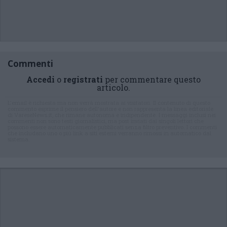
Commenti
Accedi
o
registrati
per commentare questo
articolo.
L'email è richiesta ma non verrà mostrata ai visitatori. Il contenuto di questo
commento esprime il pensiero dell'autore e non rappresenta la linea editoriale
di VareseNews.it, che rimane autonoma e indipendente. I messaggi inclusi nei
commenti non sono testi giornalistici, ma post inviati dai singoli lettori che
possono essere automaticamente pubblicati senza filtro preventivo. I commenti
che includano uno o più link a siti esterni verranno rimossi in automatico dal
sistema.