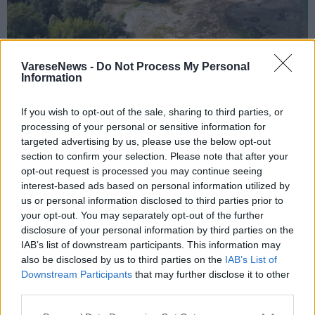
VareseNews -
Do Not Process My Personal
Information
VERBANO
If you wish to opt-out of the sale, sharing to third parties, or
Barche in secca e sassi che spuntano
processing of your personal or sensitive information for
dalla terra: il sorvolo sulla sponda
targeted advertising by us, please use the below opt-out
varesina del lago Maggiore in ritirata
section to confirm your selection. Please note that after your
opt-out request is processed you may continue seeing
Lago Maggiore in secca
interest-based ads based on personal information utilized by
us or personal information disclosed to third parties prior to
your opt-out. You may separately opt-out of the further
disclosure of your personal information by third parties on the
IAB’s list of downstream participants. This information may
also be disclosed by us to third parties on the
IAB’s List of
Downstream Participants
that may further disclose it to other
third parties.