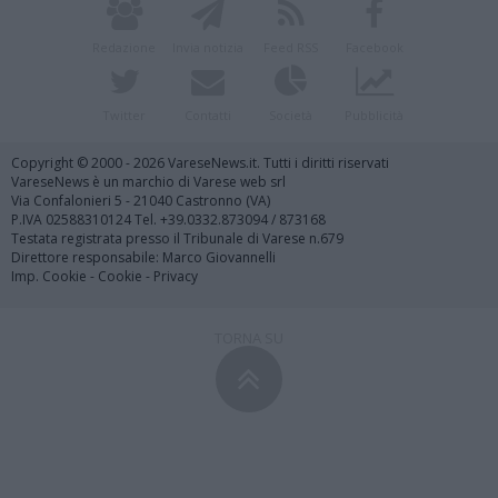
Redazione
Invia notizia
Feed RSS
Facebook
Twitter
Contatti
Società
Pubblicità
Copyright © 2000 - 2026 VareseNews.it. Tutti i diritti riservati
VareseNews è un marchio di Varese web srl
Via Confalonieri 5 - 21040 Castronno (VA)
P.IVA 02588310124 Tel. +39.0332.873094 / 873168
Testata registrata presso il Tribunale di Varese n.679
Direttore responsabile: Marco Giovannelli
Imp. Cookie
-
Cookie
-
Privacy
TORNA SU