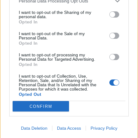
Personal Data Processing Opt Outs
I want to opt-out of the Sharing of my
personal data.
Opted In
I want to opt-out of the Sale of my
Personal Data.
Opted In
I want to opt-out of processing my
Personal Data for Targeted Advertising.
VARESE
Opted In
Incidente a Brebbia, si ribalta con l’auto:
I want to opt-out of Collection, Use,
soccorsa una ragazza si 22 anni
Retention, Sale, and/or Sharing of my
Personal Data that Is Unrelated with the
Purposes for which it was collected.
Opted Out
CONFIRM
Data Deletion
Data Access
Privacy Policy