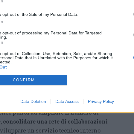
In
nell’organizzazione di eventi
tistiche e iniziative dedicate alla
o opt-out of the Sale of my Personal Data.
In
vità giovanile. Tra gli obiettivi vi sono la
itorio attraverso
concerti, sessioni live e
to opt-out of processing my Personal Data for Targeted
ing.
nari
, oltre alla
creazione di occasioni di
In
e
attraverso la collaborazione con artisti,
o opt-out of Collection, Use, Retention, Sale, and/or Sharing
cali.
ersonal Data that Is Unrelated with the Purposes for which it
lected.
Out
iazione verranno sostenute tramite quote
 dei partecipanti agli eventi, collaborazioni
CONFIRM
ati e attraverso servizi culturali e tecnici
ne di eventi e al supporto audio.
Data Deletion
Data Access
Privacy Policy
Rec punta ad ampliare il numero di
, consolidare una rete di collaborazioni
 sviluppare un servizio tecnico interno