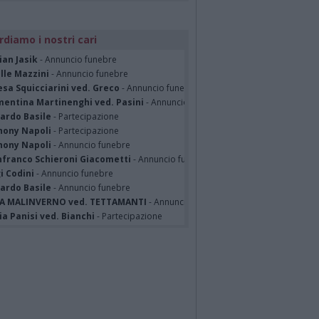
rdiamo i nostri cari
ian Jasik
- Annuncio funebre
lle Mazzini
- Annuncio funebre
sa Squicciarini ved. Greco
- Annuncio funebre
mentina Martinenghi ved. Pasini
- Annuncio funebre
cardo Basile
- Partecipazione
hony Napoli
- Partecipazione
hony Napoli
- Annuncio funebre
nfranco Schieroni Giacometti
- Annuncio funebre
i Codini
- Annuncio funebre
cardo Basile
- Annuncio funebre
A MALINVERNO ved. TETTAMANTI
- Annuncio funebre
a Panisi ved. Bianchi
- Partecipazione