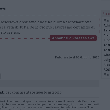
ews
t
Rico
Mar
VareseNews crediamo che una buona informazione
Achi
 la vita di tutti. Ogni giorno lavoriamo cercando di
Tere
ito critico.
Cle
Abbonati a VareseNews
Ric
Ant
Ant
Gia
Pubblicato il 05 Giugno 2026
Luig
Ric
ROS
Mari
s
ati
per commentare questo articolo.
tatori. Il contenuto di questo commento esprime il pensiero dell'autore e
s.it, che rimane autonoma e indipendente. I messaggi inclusi nei commenti
ingoli lettori che possono essere automaticamente pubblicati senza filtro