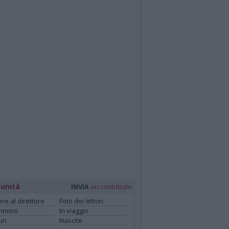
unità
INVIA
un contributo
ere al direttore
Foto dei lettori
rimoni
In viaggio
ri
Nascite