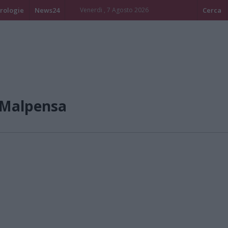
rologie
News24
Venerdi , 7 Agosto 2026
Cerca
/Malpensa