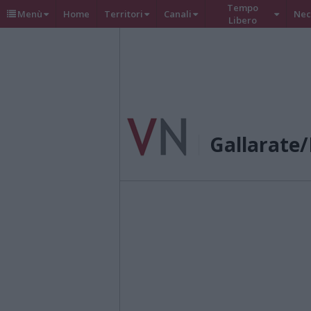
Tempo
Menù
Home
Territori
Canali
Nec
Libero
Gallarate