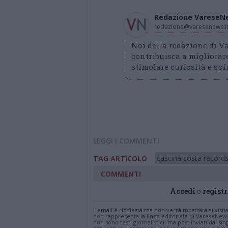
Redazione VareseN
redazione@varesenews.i
Noi della redazione di 
contribuisca a migliorare
stimolare curiosità e spir
LEGGI I COMMENTI
cascina costa record
TAG ARTICOLO
COMMENTI
Accedi
o
registr
L'email è richiesta ma non verrà mostrata ai visi
non rappresenta la linea editoriale di VareseNew
non sono testi giornalistici, ma post inviati dai s