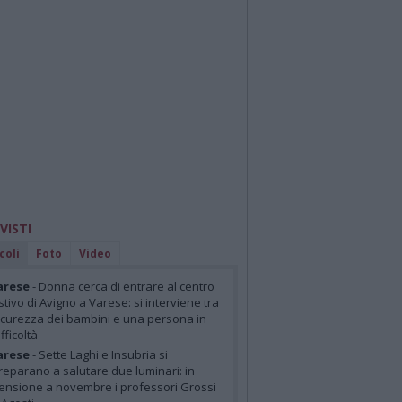
 VISTI
coli
Foto
Video
arese
- Donna cerca di entrare al centro
stivo di Avigno a Varese: si interviene tra
icurezza dei bambini e una persona in
ifficoltà
arese
- Sette Laghi e Insubria si
reparano a salutare due luminari: in
ensione a novembre i professori Grossi