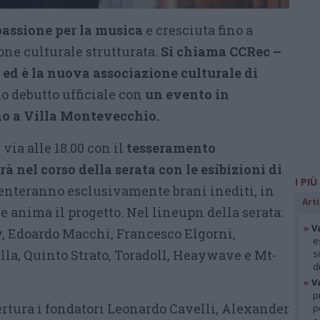
passione per la musica
e cresciuta fino a
one culturale strutturata.
Si chiama CCRec –
ed è la nuova associazione culturale di
uo debutto ufficiale con
un evento in
o a Villa Montevecchio.
 via alle 18.00 con il
tesseramento
rà nel corso della serata con le esibizioni di
I PIÙ
enteranno esclusivamente brani inediti, in
Arti
he anima il progetto. Nel lineupn della serata:
»
V
ry, Edoardo Macchi, Francesco Elgorni,
e
lla, Quinto Strato, Toradoll, Heaywave e Mt-
s
d
»
V
p
ertura i fondatori Leonardo Cavelli, Alexander
p