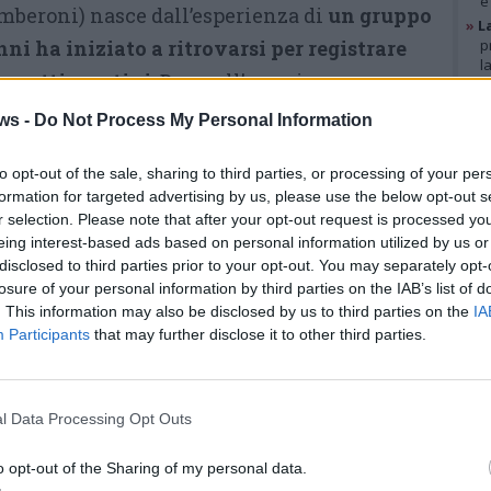
e
mberoni) nasce dall’esperienza di
un gruppo
»
L
ni ha iniziato a ritrovarsi per registrare
p
l
ogetti creativi.
Da quell’esperienza
»
A
g
’idea di dare vita a una realtà associativa
ws -
Do Not Process My Personal Information
b
la musica originale
,
favorire collaborazioni
»
V
i
to opt-out of the sale, sharing to third parties, or processing of your per
e eventi culturali sul territorio.
p
formation for targeted advertising by us, please use the below opt-out s
r selection. Please note that after your opt-out request is processed y
«CCRec è
nata in modo molto
eing interest-based ads based on personal information utilized by us or
GAL
spontaneo
,
registrando musica
disclosed to third parties prior to your opt-out. You may separately opt-
losure of your personal information by third parties on the IAB’s list of
tra amici quasi per gioco.
Col
. This information may also be disclosed by us to third parties on the
IA
tempo però è diventata qualcosa
Participants
that may further disclose it to other third parties.
di più serio e strutturato»,
racconta
Alexander Gonzalez
,
l Data Processing Opt Outs
presidente dell’associazione.
o opt-out of the Sharing of my personal data.
Lassociazione è attiva