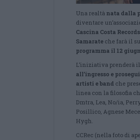
Una realtà
nata dalla 
diventare un’associazi
Cascina Costa Records 
Samarate
che farà il s
programma il 12 giugn
L’iniziativa prenderà il
all’ingresso e prosegui
artisti e band
che pres
linea con la filosofia c
Dmtra, Lea, No/ia, Per
Posillico, Agnese Mece
Hygh.
CCRec (nella foto di ap