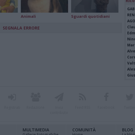
Rico
GAB
REN
Animali
Sguardi quotidiani
AGO
Cla
SEGNALA ERRORE
Edm
Nin
Mari
Alv
Cor
Valt
Ale
Giu
Registrati
Redazione
Invia
Feed RSS
Facebook
Twitte
contributo
MULTIMEDIA
COMUNITÀ
BLOG
Gallerie Fotografiche
Home
La blog