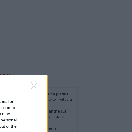
 VISTI
coli
Foto
Video
ovincia
- Niente irrigazione né piscine:
cco i sette comuni del Varesotto invitati a
sonal or
imitare i consumi d’acqua
ection to
ombardia
- Siccità, controlli anche sul
ou may
ago Maggiore: un prelievo d’acqua su
 personal
inque è fuori regola
out of the
cino
- Il Ticino visto dal drone: al