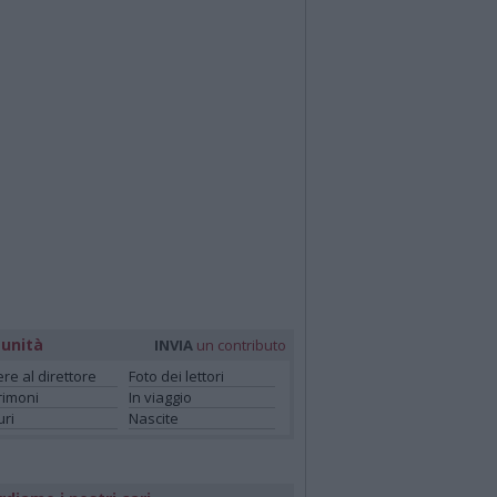
unità
INVIA
un contributo
ere al direttore
Foto dei lettori
rimoni
In viaggio
ri
Nascite