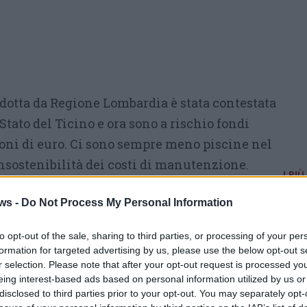
odotta da Regione Lombardia è stata contestata
Stato del Ticino e ora sono a rischio fondi
ioni di euro. Ci sono sempre meno piscine nel
’insostenibilità dei costi di manutenzione.
I PIÙ
ori del Pnrr che bloccheranno la
Arti
ws -
Do Not Process My Personal Information
u linee fondamentali e di molti altri fatti e
»
Pr
e
to opt-out of the sale, sharing to third parties, or processing of your per
l
formation for targeted advertising by us, please use the below opt-out s
»
L
r selection. Please note that after your opt-out request is processed y
L
eing interest-based ads based on personal information utilized by us or
c
disclosed to third parties prior to your opt-out. You may separately opt-
Tutti gli eventi
»
Ti