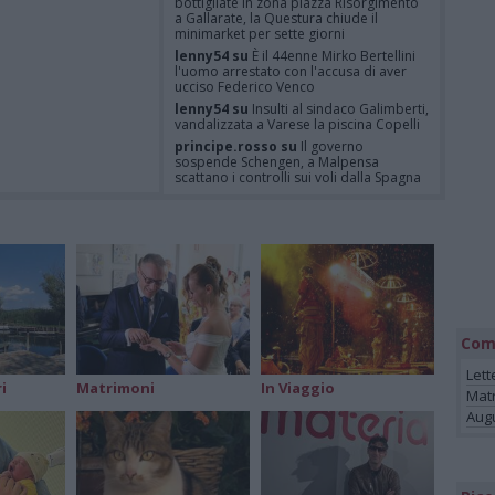
bottigliate in zona piazza Risorgimento
a Gallarate, la Questura chiude il
minimarket per sette giorni
lenny54 su
È il 44enne Mirko Bertellini
l'uomo arrestato con l'accusa di aver
ucciso Federico Venco
lenny54 su
Insulti al sindaco Galimberti,
vandalizzata a Varese la piscina Copelli
principe.rosso su
Il governo
sospende Schengen, a Malpensa
scattano i controlli sui voli dalla Spagna
Felice su
È Federico Venco il
motociclista gentile vittima dell’omicidio
di Somma Lombardo
Felice su
Il governo sospende
Schengen, a Malpensa scattano i
controlli sui voli dalla Spagna
Com
Lett
i
Matrimoni
In Viaggio
Mat
Augu