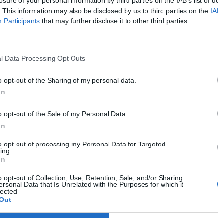
di
agosto
a Materia
losure of your personal information by third parties on the IAB’s list of
P
. This information may also be disclosed by us to third parties on the
IA
S
Via Confalonieri, 5 - Castronno
Participants
that may further disclose it to other third parties.
»
V
a
s
»
B
l Data Processing Opt Outs
u
ews
t
o opt-out of the Sharing of my personal data.
GAL
In
VareseNews crediamo che una buona informazione
 la vita di tutti. Ogni giorno lavoriamo cercando di
ito critico.
o opt-out of the Sale of my Personal Data.
Abbonati a VareseNews
In
to opt-out of processing my Personal Data for Targeted
ing.
In
Pubblicato il 03 Giugno 2026
o opt-out of Collection, Use, Retention, Sale, and/or Sharing
La sagra della patata a Cunardo
ersonal Data that Is Unrelated with the Purposes for which it
lected.
Out
radio materia