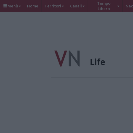
Tempo
Menù
Home
Territori
Canali
Nec
Libero
Life