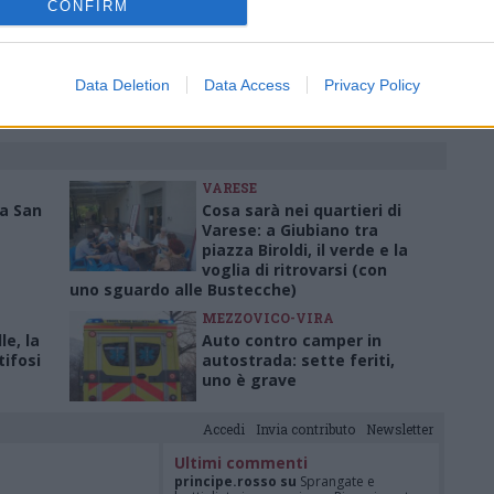
CONFIRM
ati
per commentare questo articolo.
tatori. Il contenuto di questo commento esprime il pensiero dell'autore e
Data Deletion
Data Access
Privacy Policy
s.it, che rimane autonoma e indipendente. I messaggi inclusi nei commenti
ingoli lettori che possono essere automaticamente pubblicati senza filtro
nk a siti esterni verranno rimossi in automatico dal sistema.
VARESE
za San
Cosa sarà nei quartieri di
Varese: a Giubiano tra
piazza Biroldi, il verde e la
voglia di ritrovarsi (con
uno sguardo alle Bustecche)
MEZZOVICO-VIRA
le, la
Auto contro camper in
tifosi
autostrada: sette feriti,
uno è grave
Accedi
Invia contributo
Newsletter
Ultimi commenti
principe.rosso su
Sprangate e