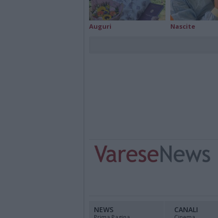
Auguri
Nascite
NEWS
CANALI
Prima Pagina
Cinema