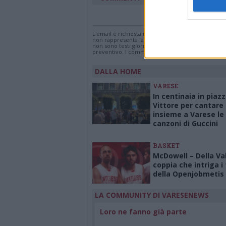
Accedi
o
registr
L'email è richiesta ma non verrà mostrata ai visi
non rappresenta la linea editoriale di VareseNew
non sono testi giornalistici, ma post inviati dai s
preventivo. I commenti che includano uno o più li
DALLA HOME
VARESE
In centinaia in piaz
Vittore per cantare
insieme a Varese le
canzoni di Guccini
BASKET
McDowell – Della Val
coppia che intriga i 
della Openjobmetis
LA COMMUNITY DI VARESENEWS
Loro ne fanno già parte