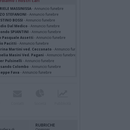
rdiamo i nostri cari
RIELE MASSINISSA
- Annuncio funebre
ZO STEFANONI
- Annuncio funebre
STINO BOSSI
- Annuncio funebre
udio Dal Medico
- Annuncio funebre
ondo SPIANTINI
- Annuncio funebre
o Pasquale Assetti
- Annuncio funebre
o Pacitti
- Annuncio funebre
erina Martini ved. Cecconato
- Annuncio funebre
nelia Masini Ved. Pagani
- Annuncio funebre
er Pulsinelli
- Annuncio funebre
ssando Colombo
- Annuncio funebre
seppe Fava
- Annuncio funebre
r
Contatti
Società
Pubblicità
RUBRICHE
osfera di
Opinioni