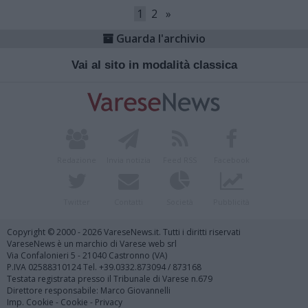
1
2
»
Guarda l'archivio
Vai al sito in modalità classica
Redazione
Invia notizia
Feed RSS
Facebook
Twitter
Contatti
Società
Pubblicità
Copyright © 2000 - 2026 VareseNews.it. Tutti i diritti riservati
VareseNews è un marchio di Varese web srl
Via Confalonieri 5 - 21040 Castronno (VA)
P.IVA 02588310124 Tel. +39.0332.873094 / 873168
Testata registrata presso il Tribunale di Varese n.679
Direttore responsabile: Marco Giovannelli
Imp. Cookie
-
Cookie
-
Privacy