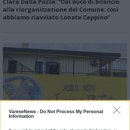
Clara Dalla Pozza: “Dal buco di bilancio
alla riorganizzazione del Comune: così
abbiamo riavviato Lonate Ceppino”
VareseNews -
Do Not Process My Personal
Information