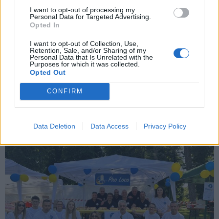
I want to opt-out of processing my
Personal Data for Targeted Advertising.
Opted In
LONATE CEPPINO
I want to opt-out of Collection, Use,
Retention, Sale, and/or Sharing of my
Pomeriggio di apprensione a Lonate
Personal Data that Is Unrelated with the
Purposes for which it was collected.
Ceppino per un ragazzo scomparso,
Opted Out
ritrovato dopo quattro ore
CONFIRM
Le ricerche del ragazzo scomparso a Lonate Ceppino
Data Deletion
Data Access
Privacy Policy