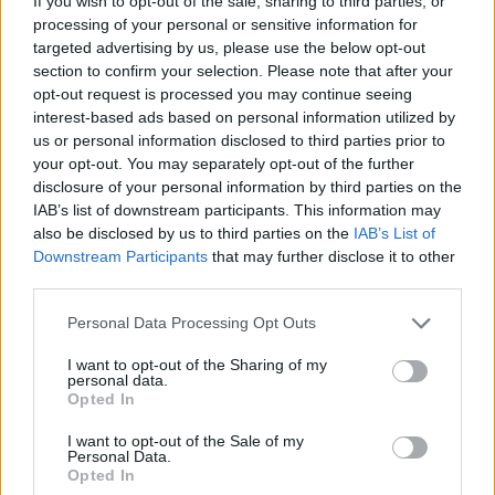
If you wish to opt-out of the sale, sharing to third parties, or
processing of your personal or sensitive information for
LONATE CEPPINO
targeted advertising by us, please use the below opt-out
Da bene confiscato alla mafia a spazio di
section to confirm your selection. Please note that after your
gioco per i bambini, a Lonate Ceppino
opt-out request is processed you may continue seeing
cresce l’asilo nido
interest-based ads based on personal information utilized by
us or personal information disclosed to third parties prior to
L’asilo nido di Lonate Ceppino ampliato con il PNRR
your opt-out. You may separately opt-out of the further
disclosure of your personal information by third parties on the
IAB’s list of downstream participants. This information may
also be disclosed by us to third parties on the
IAB’s List of
Downstream Participants
that may further disclose it to other
third parties.
Personal Data Processing Opt Outs
I want to opt-out of the Sharing of my
personal data.
Opted In
I want to opt-out of the Sale of my
Personal Data.
Opted In