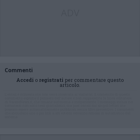
ADV
Commenti
Accedi
o
registrati
per commentare questo
articolo.
L'email è richiesta ma non verrà mostrata ai visitatori. Il contenuto di questo
commento esprime il pensiero dell'autore e non rappresenta la linea editoriale
di VareseNews.it, che rimane autonoma e indipendente. I messaggi inclusi nei
commenti non sono testi giornalistici, ma post inviati dai singoli lettori che
possono essere automaticamente pubblicati senza filtro preventivo. I commenti
che includano uno o più link a siti esterni verranno rimossi in automatico dal
sistema.