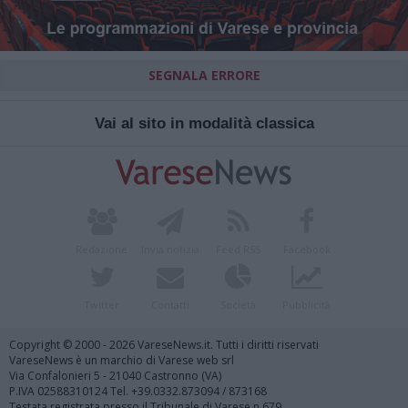
SEGNALA ERRORE
Vai al sito in modalità classica
Redazione
Invia notizia
Feed RSS
Facebook
Twitter
Contatti
Società
Pubblicità
Copyright © 2000 - 2026 VareseNews.it. Tutti i diritti riservati
VareseNews è un marchio di Varese web srl
Via Confalonieri 5 - 21040 Castronno (VA)
P.IVA 02588310124 Tel. +39.0332.873094 / 873168
Testata registrata presso il Tribunale di Varese n.679