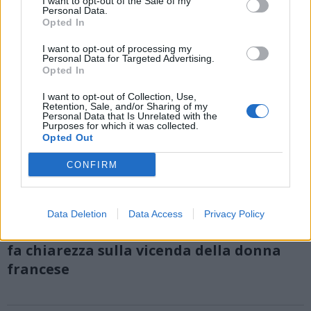
I want to opt-out of the Sale of my
Personal Data.
Opted In
I want to opt-out of processing my
Personal Data for Targeted Advertising.
Opted In
I want to opt-out of Collection, Use,
Retention, Sale, and/or Sharing of my
Personal Data that Is Unrelated with the
Purposes for which it was collected.
Opted Out
CONFIRM
VARESE
«Ladra di bambini» non risponde ai
Data Deletion
Data Access
Privacy Policy
fatti: il vice prefetto vicario Giacomino
fa chiarezza sulla vicenda della donna
francese