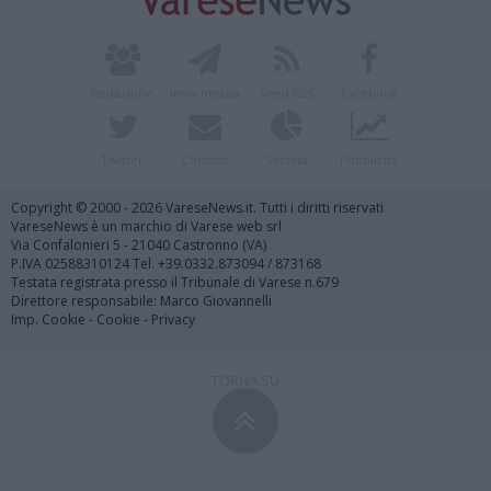
Redazione
Invia notizia
Feed RSS
Facebook
Twitter
Contatti
Società
Pubblicità
Copyright © 2000 - 2026 VareseNews.it. Tutti i diritti riservati
VareseNews è un marchio di Varese web srl
Via Confalonieri 5 - 21040 Castronno (VA)
P.IVA 02588310124 Tel. +39.0332.873094 / 873168
Testata registrata presso il Tribunale di Varese n.679
Direttore responsabile: Marco Giovannelli
Imp. Cookie
-
Cookie
-
Privacy
TORNA SU