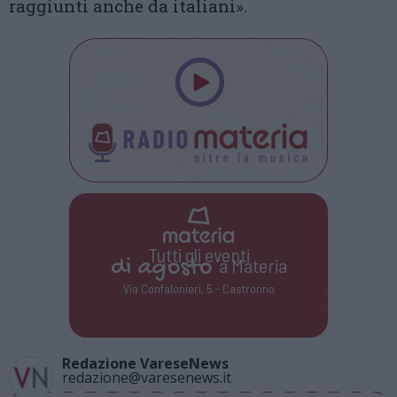
raggiunti anche da italiani».
Tutti gli eventi
di
agosto
a Materia
Via Confalonieri, 5 - Castronno
Redazione VareseNews
redazione@varesenews.it