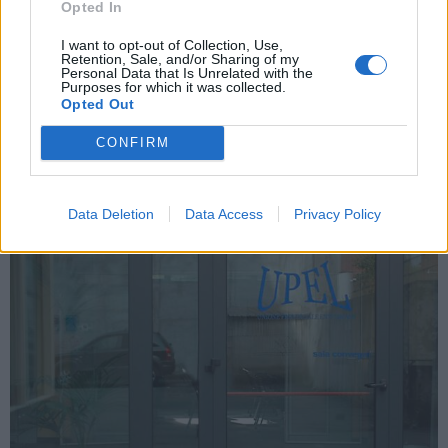
Opted In
VARESE
I want to opt-out of Collection, Use,
Retention, Sale, and/or Sharing of my
Data center in provincia, Amici della
Personal Data that Is Unrelated with the
Terra e WWF chiedono una ricognizione a
Purposes for which it was collected.
Opted Out
tutti i Comuni
CONFIRM
Data Deletion
Data Access
Privacy Policy