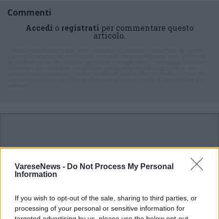
Commenti
Accedi
o
registrati
per commentare questo
articolo.
L'email è richiesta ma non verrà mostrata ai visitatori. Il contenuto di questo
commento esprime il pensiero dell'autore e non rappresenta la linea editoriale
di VareseNews.it, che rimane autonoma e indipendente. I messaggi inclusi nei
commenti non sono testi giornalistici, ma post inviati dai singoli lettori che
possono essere automaticamente pubblicati senza filtro preventivo. I commenti
che includano uno o più link a siti esterni verranno rimossi in automatico dal
sistema.
VareseNews -
Do Not Process My Personal
Information
ADV
If you wish to opt-out of the sale, sharing to third parties, or
processing of your personal or sensitive information for
targeted advertising by us, please use the below opt-out