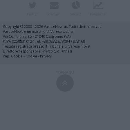
Twitter
Contatti
Società
Pubblicità
Copyright © 2000 - 2026 VareseNews.it. Tutti i diritti riservati
VareseNews è un marchio di Varese web srl
Via Confalonieri 5 - 21040 Castronno (VA)
P.IVA 02588310124 Tel. +39.0332.873094 / 873168
Testata registrata presso il Tribunale di Varese n.679
Direttore responsabile: Marco Giovannelli
Imp. Cookie
-
Cookie
-
Privacy
TORNA SU