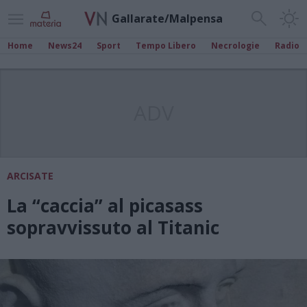
Gallarate/Malpensa
Home
News24
Sport
Tempo Libero
Necrologie
Radio
ADV
ARCISATE
La “caccia” al picasass
sopravvissuto al Titanic