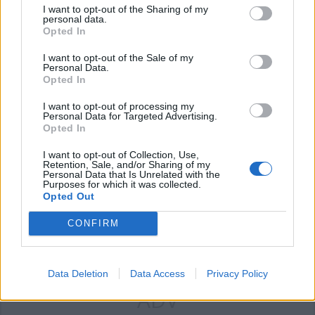
I want to opt-out of the Sharing of my
personal data.
Opted In
Commenti
I want to opt-out of the Sale of my
Personal Data.
Accedi
o
registrati
per commentare questo
Opted In
articolo.
I want to opt-out of processing my
L'email è richiesta ma non verrà mostrata ai visitatori. Il contenuto di questo
Personal Data for Targeted Advertising.
commento esprime il pensiero dell'autore e non rappresenta la linea editoriale
Opted In
di VareseNews.it, che rimane autonoma e indipendente. I messaggi inclusi nei
commenti non sono testi giornalistici, ma post inviati dai singoli lettori che
possono essere automaticamente pubblicati senza filtro preventivo. I commenti
che includano uno o più link a siti esterni verranno rimossi in automatico dal
I want to opt-out of Collection, Use,
sistema.
Retention, Sale, and/or Sharing of my
Personal Data that Is Unrelated with the
Purposes for which it was collected.
Opted Out
CONFIRM
Data Deletion
Data Access
Privacy Policy
ADV