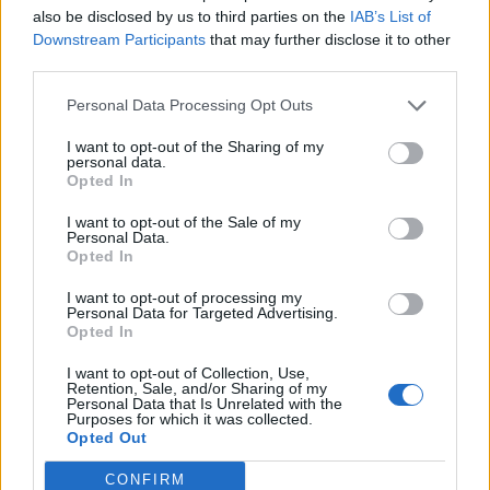
also be disclosed by us to third parties on the
IAB’s List of
Downstream Participants
that may further disclose it to other
third parties.
Personal Data Processing Opt Outs
I want to opt-out of the Sharing of my
personal data.
Opted In
I want to opt-out of the Sale of my
Personal Data.
Opted In
I want to opt-out of processing my
Personal Data for Targeted Advertising.
Opted In
VARESE
Controlli della Guardia di Finanza ai
I want to opt-out of Collection, Use,
Retention, Sale, and/or Sharing of my
distributori di carburante nel Varesotto:
Personal Data that Is Unrelated with the
Purposes for which it was collected.
sei impianti sanzionati
Opted Out
CONFIRM