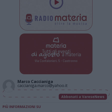
Tutti gli eventi
di
agosto
a Materia
Via Confalonieri, 5 - Castronno
Marco Caccianiga
caccianiga.marco@yahoo.it
Abbonati a VareseNews
PIÙ INFORMAZIONI SU