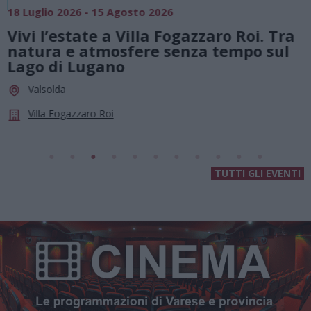
18 Luglio 2026 - 15 Agosto 2026
0
Vivi l’estate a Villa Fogazzaro Roi. Tra
natura e atmosfere senza tempo sul
Lago di Lugano
Valsolda
Villa Fogazzaro Roi
TUTTI GLI EVENTI