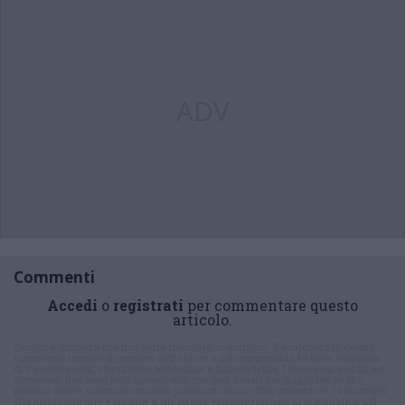
ADV
Commenti
Accedi
o
registrati
per commentare questo
articolo.
L'email è richiesta ma non verrà mostrata ai visitatori. Il contenuto di questo
commento esprime il pensiero dell'autore e non rappresenta la linea editoriale
di VareseNews.it, che rimane autonoma e indipendente. I messaggi inclusi nei
commenti non sono testi giornalistici, ma post inviati dai singoli lettori che
possono essere automaticamente pubblicati senza filtro preventivo. I commenti
che includano uno o più link a siti esterni verranno rimossi in automatico dal