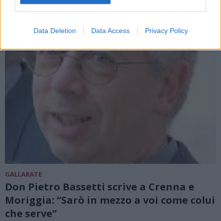
Data Deletion
Data Access
Privacy Policy
GALLARATE
Don Pietro Bassetti scrive a Crenna e
Moriggia: “Sarò in mezzo a voi come colui
che serve”