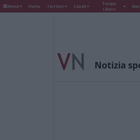
Tempo
Menù
Home
Territori
Canali
Nec
Libero
Notizia sp