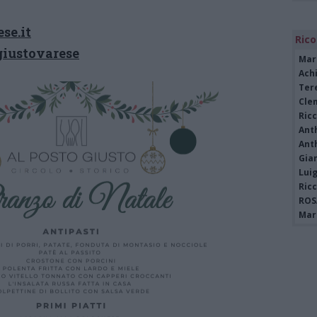
se.it
Rico
giustovarese
Mar
Achi
Tere
Cle
Ric
Ant
Ant
Gia
Luig
Ric
ROS
Mari