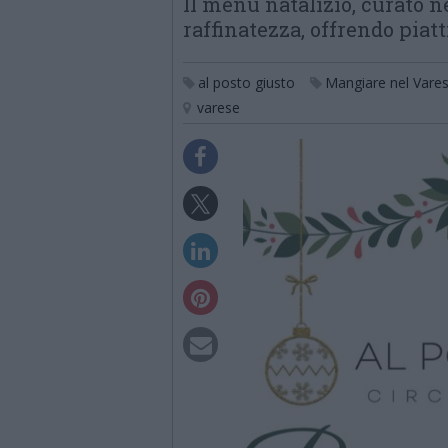
Il menu natalizio, curato n
raffinatezza, offrendo piat
al posto giusto
Mangiare nel Vare
varese