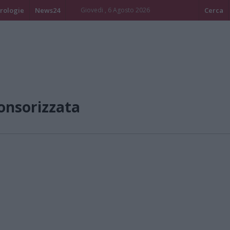
rologie
News24
Giovedi , 6 Agosto 2026
Cerca
onsorizzata