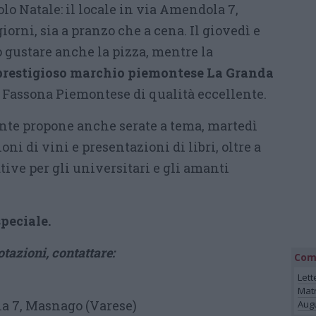
olo Natale: il locale in via Amendola 7,
giorni, sia a pranzo che a cena. Il giovedì e
 gustare anche la pizza, mentre la
 prestigioso marchio piemontese La Granda
i Fassona Piemontese di qualità eccellente.
rante propone anche serate a tema, martedì
ni di vini e presentazioni di libri, oltre a
ative per gli universitari e gli amanti
speciale.
tazioni, contattare:
Com
Lett
Mat
a 7, Masnago (Varese)
Augu