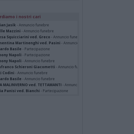
rdiamo i nostri cari
ian Jasik
- Annuncio funebre
lle Mazzini
- Annuncio funebre
sa Squicciarini ved. Greco
- Annuncio funebre
mentina Martinenghi ved. Pasini
- Annuncio funebre
cardo Basile
- Partecipazione
hony Napoli
- Partecipazione
hony Napoli
- Annuncio funebre
nfranco Schieroni Giacometti
- Annuncio funebre
i Codini
- Annuncio funebre
cardo Basile
- Annuncio funebre
A MALINVERNO ved. TETTAMANTI
- Annuncio funebre
a Panisi ved. Bianchi
- Partecipazione