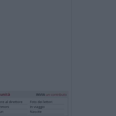
unità
INVIA
un contributo
ere al direttore
Foto dei lettori
rimoni
In viaggio
ri
Nascite