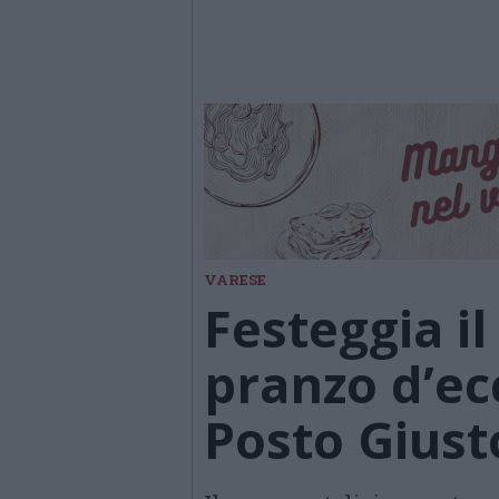
VARESE
Festeggia i
pranzo d’ec
Posto Giust