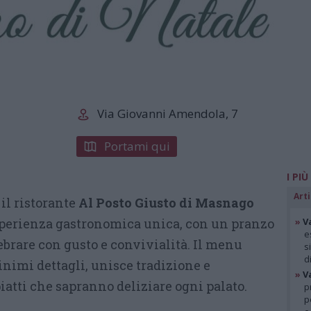
Via Giovanni Amendola, 7
Portami qui
I PIÙ
Arti
 il ristorante
Al Posto Giusto di Masnago
perienza gastronomica unica, con un pranzo
»
V
e
ebrare con gusto e convivialità. Il menu
s
d
inimi dettagli, unisce tradizione e
»
V
piatti che sapranno deliziare ogni palato.
p
p