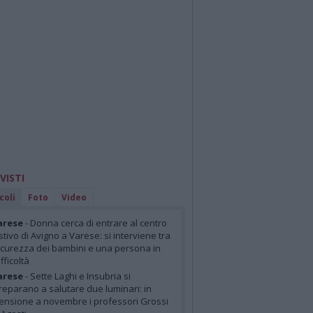
 VISTI
coli
Foto
Video
arese
- Donna cerca di entrare al centro
stivo di Avigno a Varese: si interviene tra
icurezza dei bambini e una persona in
ifficoltà
arese
- Sette Laghi e Insubria si
reparano a salutare due luminari: in
ensione a novembre i professori Grossi