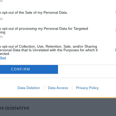
In
protagonista sarà il cappone
o opt-out of the Sale of my Personal Data.
farcito con prugne e frutta secca,
In
lavorate al burro e timo, un classico
to opt-out of processing my Personal Data for Targeted
stività natalizie.
ing.
In
ncluderà con
dolci tradizionali
come lo
o opt-out of Collection, Use, Retention, Sale, and/or Sharing
e creme e il classico panettone tiepido, servito
ersonal Data that Is Unrelated with the Purposes for which it
lected.
co.
Out
tutti
CONFIRM
i 70 euro a persona, comprensivo di acqua, un
tre persone e caffè. Per i più piccoli (fino a 13
Data Deletion
Data Access
Privacy Policy
nu dedicato a 35 euro.
re iniziative