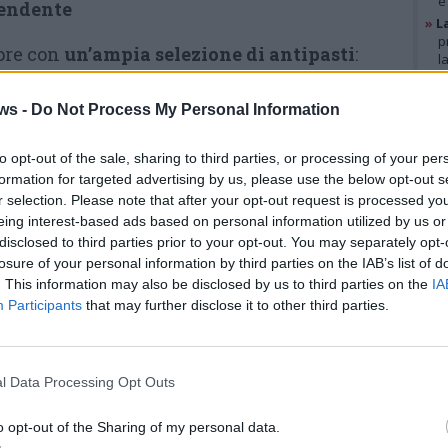
e
rendente
»
L
p
apre con
un’ampia selezione di antipasti
:
l
di porri, patate e fonduta di Montasio con
»
A
g
ws -
Do Not Process My Personal Information
n porcini e polenta fritta con lardo e miele,
b
»
V
o tonnato con capperi croccanti e un’insalata
i
to opt-out of the sale, sharing to third parties, or processing of your per
n mancano sfiziosità come le polpettine di
p
formation for targeted advertising by us, please use the below opt-out s
r selection. Please note that after your opt-out request is processed y
a salsa verde.
eing interest-based ads based on personal information utilized by us or
GAL
disclosed to third parties prior to your opt-out. You may separately opt-
Tra i primi piatti
, spiccano la
losure of your personal information by third parties on the IAB’s list of
lasagna alla bolognese e i
. This information may also be disclosed by us to third parties on the
IA
Participants
that may further disclose it to other third parties.
casoncelli con sugo d’arrosto e
fonduta alla toma, due proposte
che uniscono sapori familiari e
l Data Processing Opt Outs
gourmet.
o opt-out of the Sharing of my personal data.
Come
secondo piatto
, il