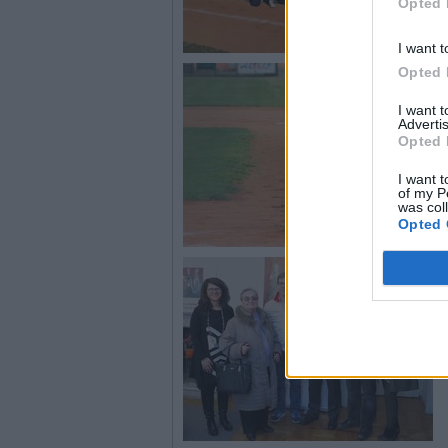
Opted 
I want t
Opted 
I want 
Advertis
Opted 
I want t
of my P
was col
Opted 