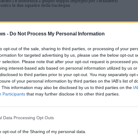
Sabato 1 e domenica 2 giugno doppio impegno per i malnatesi
contro le due squadre della Sardegna
ws -
Do Not Process My Personal Information
BASEBALL CIECHI
Esordio stagionale per i nuovi Patrini.
to opt-out of the sale, sharing to third parties, or processing of your per
C’è da migliorare
formation for targeted advertising by us, please use the below opt-out s
Due sconfitte per i malnatesi all’esordio stagionale. Due sconfitte
r selection. Please note that after your opt-out request is processed y
dal risultati pesante
eing interest-based ads based on personal information utilized by us or
disclosed to third parties prior to your opt-out. You may separately opt-
losure of your personal information by third parties on the IAB’s list of
. This information may also be disclosed by us to third parties on the
IA
Participants
that may further disclose it to other third parties.
BASEBALL CIECHI
I rinnovati Patrini in campo al
“Gurian Field”
l Data Processing Opt Outs
Sabato 4 e domenica 5 maggio la squadra malnatese affronterà le
due squadre di Milano
o opt-out of the Sharing of my personal data.