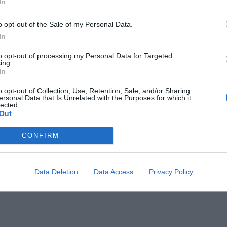
In
o opt-out of the Sale of my Personal Data.
BASEBALL PER CIECHI
In
Rinviato il 1° Trofeo “Guglielmo
Donai”
to opt-out of processing my Personal Data for Targeted
ing.
A causa delle previsioni meteo, il quadrangolare malnatese è
In
stato rinviato
o opt-out of Collection, Use, Retention, Sale, and/or Sharing
ersonal Data that Is Unrelated with the Purposes for which it
lected.
Out
BASEBALL PER CIECHI
CONFIRM
A Malnate il 1° Trofeo “Guglielmo
Donai”
Sabato 17 marzo al “Gurian Field” il quadrangolare ospitato da “I
Data Deletion
Data Access
Privacy Policy
Patrini”.