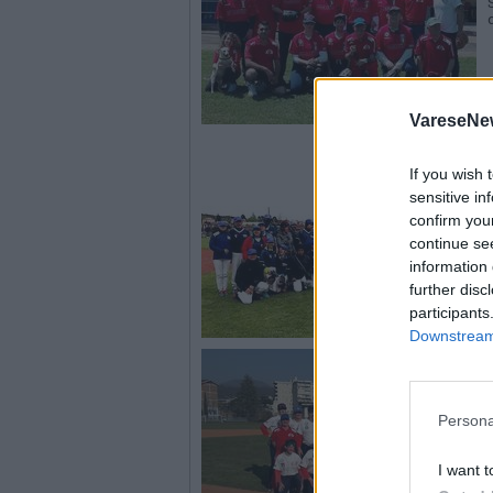
VareseNe
If you wish 
sensitive in
confirm you
continue se
information 
further disc
participants
Downstream 
Persona
I want t