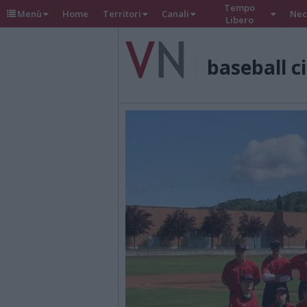
Tempo
Menù
Home
Territori
Canali
Nec
Libero
baseball c