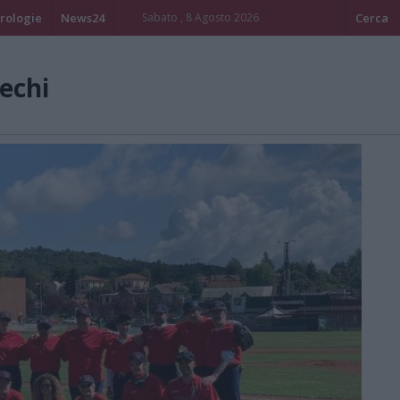
rologie
News24
Sabato , 8 Agosto 2026
Cerca
iechi