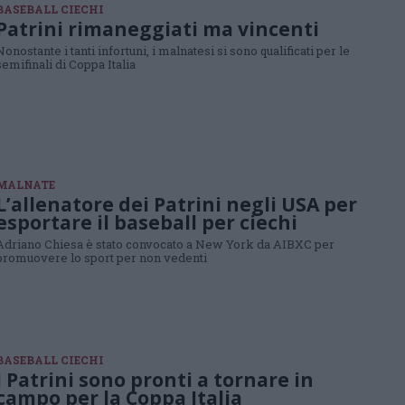
BASEBALL CIECHI
Patrini rimaneggiati ma vincenti
Nonostante i tanti infortuni, i malnatesi si sono qualificati per le
semifinali di Coppa Italia
MALNATE
L’allenatore dei Patrini negli USA per
esportare il baseball per ciechi
Adriano Chiesa è stato convocato a New York da AIBXC per
promuovere lo sport per non vedenti
BASEBALL CIECHI
I Patrini sono pronti a tornare in
campo per la Coppa Italia