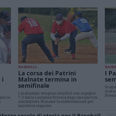
BASEBALL
BASE
La corsa dei Patrini
I P
 i
Malnate termina in
sem
semifinale
Grazie
malna
I malnatesi vengono sconfitti con orgoglio
Bresc
ane la
7-2 dalla Leonessa Brescia dopo una partita
i
combattuta. Rimane la soddisfazione per
una bella stagione
Mezzo secolo di storia per il Baseball