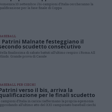
Domenica 10 settembre i bi-campioni d’Italia cercheranno la
qualificazione per la fase finale di Coppa
BASEBALL
I Patrini Malnate festeggiano il
secondo scudetto consecutivo
Nella finalissima di sabato battuti all’ultimo respiro i Roma All
Blinds. Grande prova di Casale
BASEBALL PER CIECHI
Patrini verso il bis, arriva la
qualificazione per le finali scudetto
I campioni d’Italia in carica riaffermano la propria egemonia
approdando all’ultimo atto del XXI campionato baseball ciechi