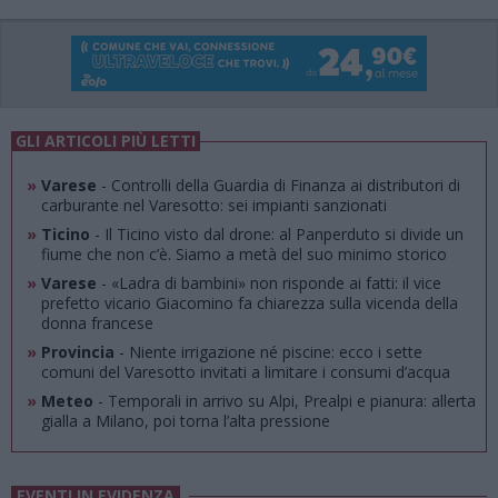
GLI ARTICOLI PIÙ LETTI
»
Varese
- Controlli della Guardia di Finanza ai distributori di
carburante nel Varesotto: sei impianti sanzionati
»
Ticino
- Il Ticino visto dal drone: al Panperduto si divide un
fiume che non c’è. Siamo a metà del suo minimo storico
»
Varese
- «Ladra di bambini» non risponde ai fatti: il vice
prefetto vicario Giacomino fa chiarezza sulla vicenda della
donna francese
»
Provincia
- Niente irrigazione né piscine: ecco i sette
comuni del Varesotto invitati a limitare i consumi d’acqua
»
Meteo
- Temporali in arrivo su Alpi, Prealpi e pianura: allerta
gialla a Milano, poi torna l’alta pressione
EVENTI IN EVIDENZA