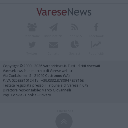
Redazione
Invia notizia
Feed RSS
Facebook
Twitter
Contatti
Società
Pubblicità
Copyright © 2000 - 2026 VareseNews.it. Tutti i diritti riservati
VareseNews è un marchio di Varese web srl
Via Confalonieri 5 - 21040 Castronno (VA)
P.IVA 02588310124 Tel. +39.0332.873094 / 873168
Testata registrata presso il Tribunale di Varese n.679
Direttore responsabile: Marco Giovannelli
Imp. Cookie
-
Cookie
-
Privacy
TORNA SU