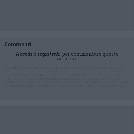
Commenti
Accedi
o
registrati
per commentare questo
articolo.
L'email è richiesta ma non verrà mostrata ai visitatori. Il contenuto di questo
commento esprime il pensiero dell'autore e non rappresenta la linea editoriale
di VareseNews.it, che rimane autonoma e indipendente. I messaggi inclusi nei
commenti non sono testi giornalistici, ma post inviati dai singoli lettori che
possono essere automaticamente pubblicati senza filtro preventivo. I commenti
che includano uno o più link a siti esterni verranno rimossi in automatico dal
sistema.