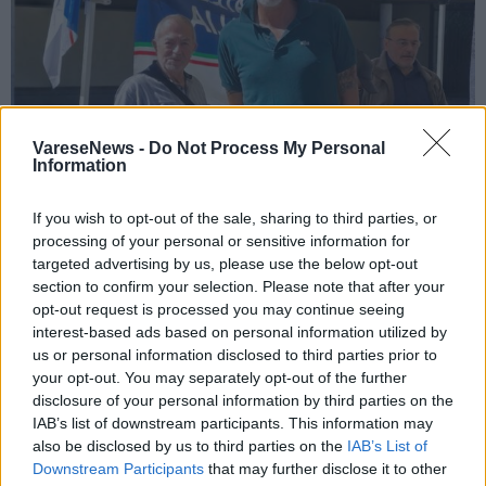
VareseNews -
Do Not Process My Personal
Information
If you wish to opt-out of the sale, sharing to third parties, or
ALBIZZATE
processing of your personal or sensitive information for
“Verso di noi solo chiusure”, la replica di
targeted advertising by us, please use the below opt-out
Fratelli d’Italia a Zorzo certifica la
section to confirm your selection. Please note that after your
rottura nella maggioranza ad Albizzate
opt-out request is processed you may continue seeing
interest-based ads based on personal information utilized by
us or personal information disclosed to third parties prior to
your opt-out. You may separately opt-out of the further
disclosure of your personal information by third parties on the
IAB’s list of downstream participants. This information may
also be disclosed by us to third parties on the
IAB’s List of
Downstream Participants
that may further disclose it to other