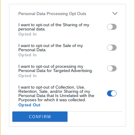
third parties.
Personal Data Processing Opt Outs
I want to opt-out of the Sharing of my
personal data.
Opted In
I want to opt-out of the Sale of my
Personal Data.
Opted In
I want to opt-out of processing my
Personal Data for Targeted Advertising.
ALBIZZATE
Opted In
Nuova giunta ad Albizzate: Alessio Pozzi
I want to opt-out of Collection, Use,
è il nuovo assessore, Matteo Rizzi
Retention, Sale, and/or Sharing of my
Personal Data that Is Unrelated with the
capogruppo. Zorzo fa il punto sui
Purposes for which it was collected.
Opted Out
cantieri
CONFIRM