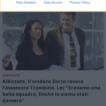
Data Deletion
Data Access
Privacy Policy
ALBIZZATE
Albizzate, il sindaco Zorzo revoca
l’assessore Trombino. Lei: “Eravamo una
bella squadra, finché lo siamo stati
davvero”