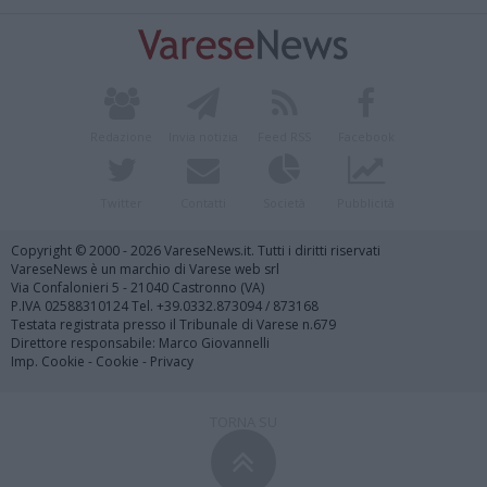
Redazione
Invia notizia
Feed RSS
Facebook
Twitter
Contatti
Società
Pubblicità
Copyright © 2000 - 2026 VareseNews.it. Tutti i diritti riservati
VareseNews è un marchio di Varese web srl
Via Confalonieri 5 - 21040 Castronno (VA)
P.IVA 02588310124 Tel. +39.0332.873094 / 873168
Testata registrata presso il Tribunale di Varese n.679
Direttore responsabile: Marco Giovannelli
Imp. Cookie
-
Cookie
-
Privacy
TORNA SU