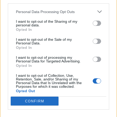
third parties.
Personal Data Processing Opt Outs
I want to opt-out of the Sharing of my
personal data.
Opted In
Commenti
I want to opt-out of the Sale of my
Accedi
o
registrati
per commentare questo
Personal Data.
articolo.
Opted In
L'email è richiesta ma non verrà mostrata ai visitatori. Il contenuto di questo
commento esprime il pensiero dell'autore e non rappresenta la linea editoriale
I want to opt-out of processing my
di VareseNews.it, che rimane autonoma e indipendente. I messaggi inclusi nei
Personal Data for Targeted Advertising.
commenti non sono testi giornalistici, ma post inviati dai singoli lettori che
Opted In
possono essere automaticamente pubblicati senza filtro preventivo. I commenti
che includano uno o più link a siti esterni verranno rimossi in automatico dal
sistema.
I want to opt-out of Collection, Use,
Retention, Sale, and/or Sharing of my
Personal Data that Is Unrelated with the
Purposes for which it was collected.
Opted Out
CONFIRM