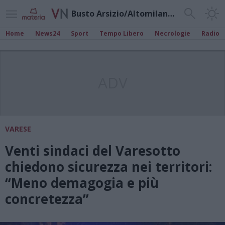
Busto Arsizio/Altomilanese
Home
News24
Sport
Tempo Libero
Necrologie
Radio
ADV
VARESE
Venti sindaci del Varesotto
chiedono sicurezza nei territori:
“Meno demagogia e più
concretezza”