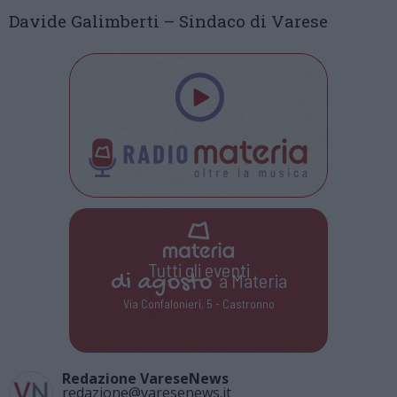
Davide Galimberti – Sindaco di Varese
Tutti gli eventi
di
agosto
a Materia
Via Confalonieri, 5 - Castronno
Redazione VareseNews
redazione@varesenews.it