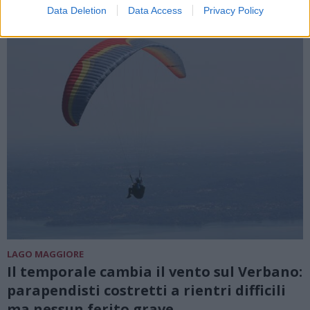
ALTRE NOTIZIE DI CARAVATE
Data Deletion
Data Access
Privacy Policy
LAGO MAGGIORE
Il temporale cambia il vento sul Verbano:
parapendisti costretti a rientri difficili
ma nessun ferito grave