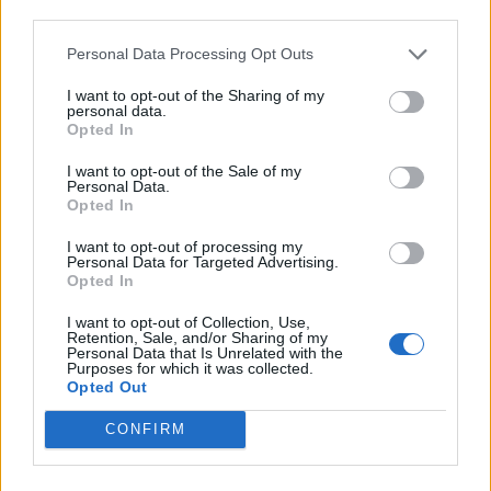
di VareseNews.it, che rimane autonoma e indipendente. I messaggi inclusi nei
third parties.
commenti non sono testi giornalistici, ma post inviati dai singoli lettori che
possono essere automaticamente pubblicati senza filtro preventivo. I commenti
che includano uno o più link a siti esterni verranno rimossi in automatico dal
Personal Data Processing Opt Outs
sistema.
I want to opt-out of the Sharing of my
personal data.
Opted In
I want to opt-out of the Sale of my
Personal Data.
Opted In
I want to opt-out of processing my
ADV
Personal Data for Targeted Advertising.
Opted In
I want to opt-out of Collection, Use,
Retention, Sale, and/or Sharing of my
Personal Data that Is Unrelated with the
Purposes for which it was collected.
Opted Out
CONFIRM