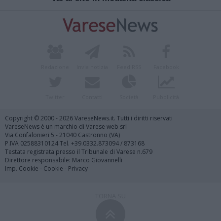
Redazione
Invia notizia
Feed RSS
Facebook
Twitter
Contatti
Società
Pubblicità
Copyright © 2000 - 2026 VareseNews.it. Tutti i diritti riservati
VareseNews è un marchio di Varese web srl
Via Confalonieri 5 - 21040 Castronno (VA)
P.IVA 02588310124 Tel. +39.0332.873094 / 873168
Testata registrata presso il Tribunale di Varese n.679
Direttore responsabile: Marco Giovannelli
Imp. Cookie
-
Cookie
-
Privacy
TORNA SU