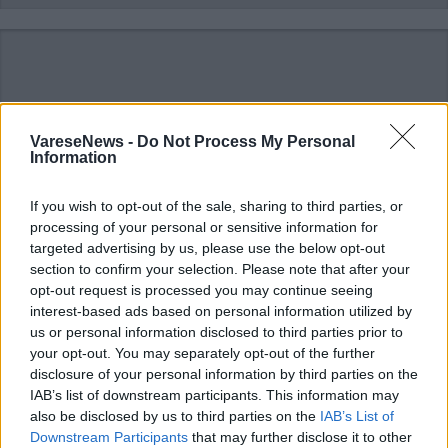
VareseNews -
Do Not Process My Personal
ADV
Information
If you wish to opt-out of the sale, sharing to third parties, or
processing of your personal or sensitive information for
targeted advertising by us, please use the below opt-out
section to confirm your selection. Please note that after your
opt-out request is processed you may continue seeing
interest-based ads based on personal information utilized by
us or personal information disclosed to third parties prior to
Commenti
your opt-out. You may separately opt-out of the further
disclosure of your personal information by third parties on the
Accedi
o
registrati
per commentare questo
IAB’s list of downstream participants. This information may
articolo.
also be disclosed by us to third parties on the
IAB’s List of
L'email è richiesta ma non verrà mostrata ai visitatori. Il contenuto di questo
Downstream Participants
that may further disclose it to other
commento esprime il pensiero dell'autore e non rappresenta la linea editoriale