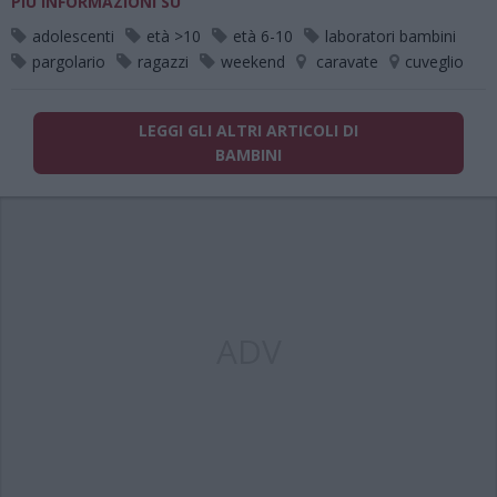
PIÙ INFORMAZIONI SU
adolescenti
età >10
età 6-10
laboratori bambini
pargolario
ragazzi
weekend
caravate
cuveglio
LEGGI GLI ALTRI ARTICOLI DI
BAMBINI
ADV