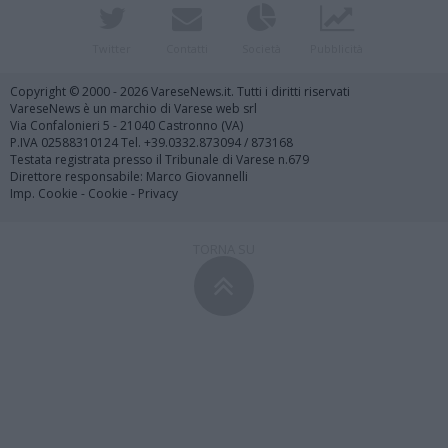
Twitter
Contatti
Società
Pubblicità
Copyright © 2000 - 2026 VareseNews.it. Tutti i diritti riservati
VareseNews è un marchio di Varese web srl
Via Confalonieri 5 - 21040 Castronno (VA)
P.IVA 02588310124 Tel. +39.0332.873094 / 873168
Testata registrata presso il Tribunale di Varese n.679
Direttore responsabile: Marco Giovannelli
Imp. Cookie
-
Cookie
-
Privacy
TORNA SU