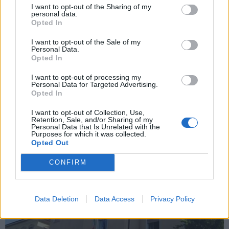
I want to opt-out of the Sharing of my
personal data.
Opted In
I want to opt-out of the Sale of my
VERGIATE - EVENTO SPONSORIZZATO
Personal Data.
Dalle eccellenze italiane ai consigli per il
Opted In
barbecue: viaggio nell’Emporio
I want to opt-out of processing my
Personal Data for Targeted Advertising.
Eccellenza di Vergiate
Opted In
Dalle eccellenze italiane ai consigli per il barbecue:
viaggio nell’Emporio Eccellenza di Vergiate
I want to opt-out of Collection, Use,
Retention, Sale, and/or Sharing of my
Personal Data that Is Unrelated with the
Purposes for which it was collected.
Opted Out
CONFIRM
Data Deletion
Data Access
Privacy Policy