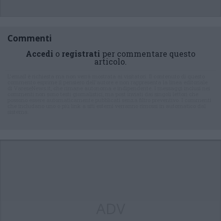
Commenti
Accedi
o
registrati
per commentare questo
articolo.
L'email è richiesta ma non verrà mostrata ai visitatori. Il contenuto di questo
commento esprime il pensiero dell'autore e non rappresenta la linea editoriale
di VareseNews.it, che rimane autonoma e indipendente. I messaggi inclusi nei
commenti non sono testi giornalistici, ma post inviati dai singoli lettori che
possono essere automaticamente pubblicati senza filtro preventivo. I commenti
che includano uno o più link a siti esterni verranno rimossi in automatico dal
sistema.
ADV