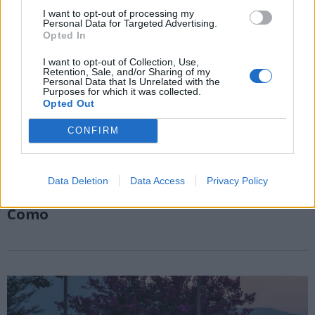
I want to opt-out of processing my
Personal Data for Targeted Advertising.
Opted In
I want to opt-out of Collection, Use,
Retention, Sale, and/or Sharing of my
Personal Data that Is Unrelated with the
Purposes for which it was collected.
Opted Out
CONFIRM
COMO
Si tuffa e non riemerge: 22enne trovato
Data Deletion
Data Access
Privacy Policy
morto dopo ore di ricerche nel lago di
Como