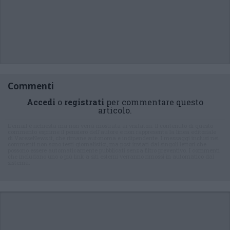
Commenti
Accedi
o
registrati
per commentare questo
articolo.
L'email è richiesta ma non verrà mostrata ai visitatori. Il contenuto di questo
commento esprime il pensiero dell'autore e non rappresenta la linea editoriale
di VareseNews.it, che rimane autonoma e indipendente. I messaggi inclusi nei
commenti non sono testi giornalistici, ma post inviati dai singoli lettori che
possono essere automaticamente pubblicati senza filtro preventivo. I commenti
che includano uno o più link a siti esterni verranno rimossi in automatico dal
sistema.