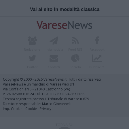
Vai al sito in modalità classica
Redazione
Invia notizia
Feed RSS
Facebook
Twitter
Contatti
Società
Pubblicità
Copyright © 2000 - 2026 VareseNews.it. Tutti i diritti riservati
VareseNews è un marchio di Varese web srl
Via Confalonieri 5 - 21040 Castronno (VA)
P.IVA 02588310124 Tel. +39.0332.873094 / 873168
Testata registrata presso il Tribunale di Varese n.679
Direttore responsabile: Marco Giovannelli
Imp. Cookie
-
Cookie
-
Privacy
TORNA SU