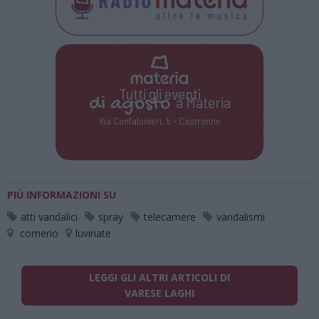
Tutti gli eventi
di
agosto
a Materia
Via Confalonieri, 5 - Castronno
PIÙ INFORMAZIONI SU
atti vandalici
spray
telecamere
vandalismi
comerio
luvinate
LEGGI GLI ALTRI ARTICOLI DI
VARESE LAGHI