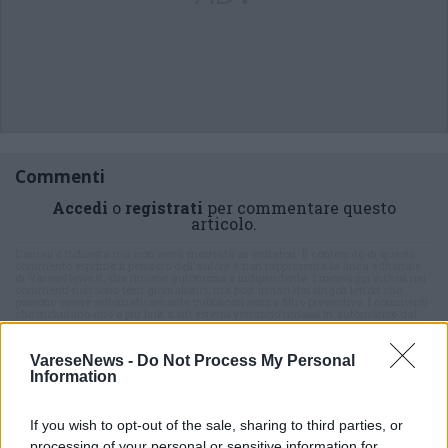
Commenti
Accedi
o
registrati
per commentare questo
articolo.
L'email è richiesta ma non verrà mostrata ai visitatori. Il contenuto di questo
commento esprime il pensiero dell'autore e non rappresenta la linea editoriale
di VareseNews.it, che rimane autonoma e indipendente. I messaggi inclusi nei
commenti non sono testi giornalistici, ma post inviati dai singoli lettori che
possono essere automaticamente pubblicati senza filtro preventivo. I commenti
che includano uno o più link a siti esterni verranno rimossi in automatico dal
sistema.
VareseNews -
Do Not Process My Personal
Information
If you wish to opt-out of the sale, sharing to third parties, or
processing of your personal or sensitive information for