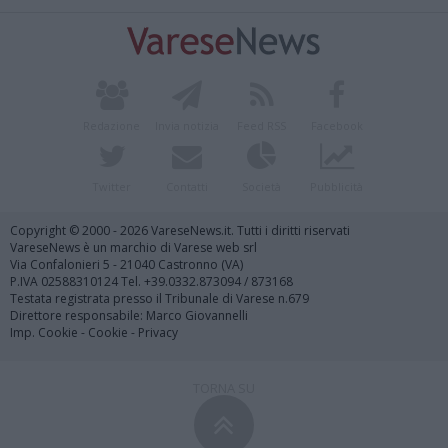
Redazione
Invia notizia
Feed RSS
Facebook
Twitter
Contatti
Società
Pubblicità
Copyright © 2000 - 2026 VareseNews.it. Tutti i diritti riservati
VareseNews è un marchio di Varese web srl
Via Confalonieri 5 - 21040 Castronno (VA)
P.IVA 02588310124 Tel. +39.0332.873094 / 873168
Testata registrata presso il Tribunale di Varese n.679
Direttore responsabile: Marco Giovannelli
Imp. Cookie
-
Cookie
-
Privacy
TORNA SU