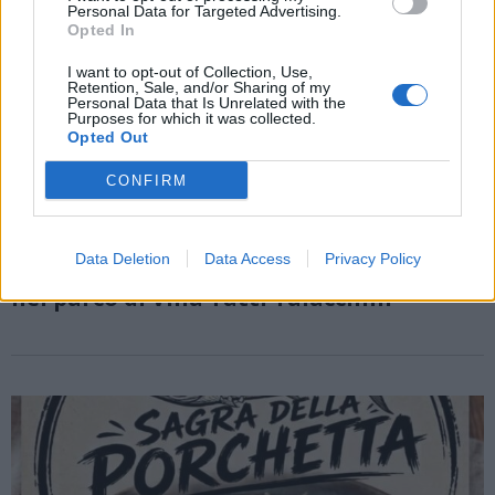
Personal Data for Targeted Advertising.
Opted In
I want to opt-out of Collection, Use,
Retention, Sale, and/or Sharing of my
Personal Data that Is Unrelated with the
Purposes for which it was collected.
Opted Out
CONFIRM
COMERIO
Comerio commemora le vittime di
Data Deletion
Data Access
Privacy Policy
Hiroshima e Nagasaki con un incontro
nel parco di Villa Tatti Talacchini