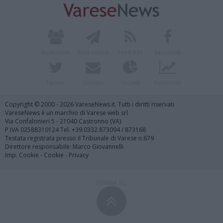
Redazione
Invia notizia
Feed RSS
Facebook
Twitter
Contatti
Società
Pubblicità
Copyright © 2000 - 2026 VareseNews.it. Tutti i diritti riservati
VareseNews è un marchio di Varese web srl
Via Confalonieri 5 - 21040 Castronno (VA)
P.IVA 02588310124 Tel. +39.0332.873094 / 873168
Testata registrata presso il Tribunale di Varese n.679
Direttore responsabile: Marco Giovannelli
Imp. Cookie
-
Cookie
-
Privacy
TORNA SU