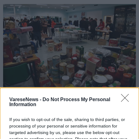
VareseNews -
Do Not Process My Personal
BUSTO ARSIZIO
Information
Torna la “cena degli avanzi” a Busto
Arsizio. E lancia un appello anche alle
If you wish to opt-out of the sale, sharing to third parties, or
processing of your personal or sensitive information for
aziende
targeted advertising by us, please use the below opt-out
section to confirm your selection. Please note that after your