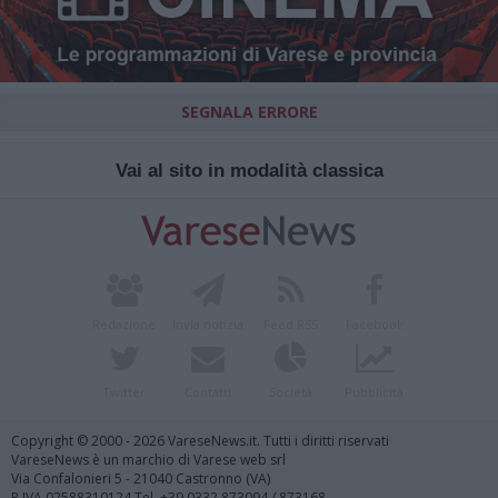
SEGNALA ERRORE
Vai al sito in modalità classica
Redazione
Invia notizia
Feed RSS
Facebook
Twitter
Contatti
Società
Pubblicità
Copyright © 2000 - 2026 VareseNews.it. Tutti i diritti riservati
VareseNews è un marchio di Varese web srl
Via Confalonieri 5 - 21040 Castronno (VA)
P.IVA 02588310124 Tel. +39.0332.873094 / 873168