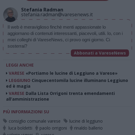
Stefania Radman
stefania.radman@varesenews.it
Il web è meraviglioso finchè menti appassionate lo 
aggiornano di contenuti interessanti, piacevoli, utili. Io, con i 
miei colleghi di VareseNews, ci provo ogni giorno. Ci 
sosterrai? 
Abbonati a VareseNews
LEGGI ANCHE
VARESE
«Portiamo le lucine di Leggiuno a Varese»
LEGGIUNO
Cinquecentomila lucine illuminano Leggiuno
ed è magia
VARESE
Dalla Lista Orrigoni trenta emendamenti
all’amministrazione
PIÙ INFORMAZIONI SU
consiglio comunale varese
lucine di leggiuno
luca boldetti
paolo orrigoni
rinaldo ballerio
valerio vigoni
varese