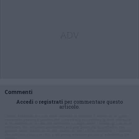
ADV
Commenti
Accedi
o
registrati
per commentare questo
articolo.
L'email è richiesta ma non verrà mostrata ai visitatori. Il contenuto di questo
commento esprime il pensiero dell'autore e non rappresenta la linea editoriale
di VareseNews.it, che rimane autonoma e indipendente. I messaggi inclusi nei
commenti non sono testi giornalistici, ma post inviati dai singoli lettori che
possono essere automaticamente pubblicati senza filtro preventivo. I commenti
che includano uno o più link a siti esterni verranno rimossi in automatico dal
sistema.