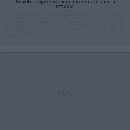
Accedi
o
registrati
per commentare questo
articolo.
L'email è richiesta ma non verrà mostrata ai visitatori. Il contenuto di questo
commento esprime il pensiero dell'autore e non rappresenta la linea editoriale
di VareseNews.it, che rimane autonoma e indipendente. I messaggi inclusi nei
commenti non sono testi giornalistici, ma post inviati dai singoli lettori che
possono essere automaticamente pubblicati senza filtro preventivo. I commenti
che includano uno o più link a siti esterni verranno rimossi in automatico dal
sistema.
ADV