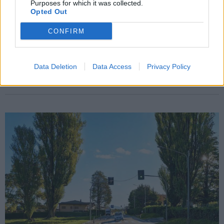
Purposes for which it was collected.
Opted Out
BODIO LOMNAGO
CONFIRM
Coinger e Fondazione Genovese, la
maggioranza di Bodio: “Al momento
nessun ricorso al Consiglio di Stato”
Data Deletion
Data Access
Privacy Policy