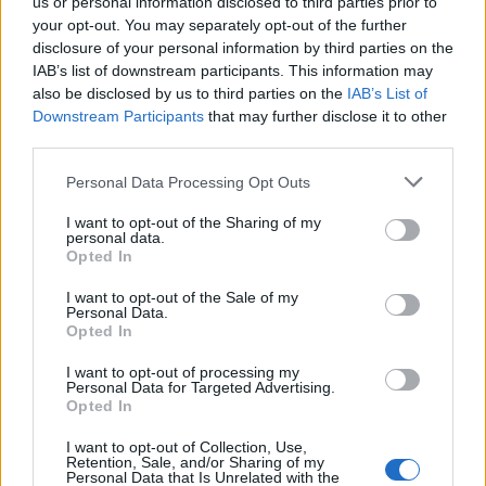
us or personal information disclosed to third parties prior to
Identificati i responsabili dei gavettoni
your opt-out. You may separately opt-out of the further
contro le auto a Bodio Lomnago: sono
disclosure of your personal information by third parties on the
una decina di minorenni tra i 13 e i 15
IAB’s list of downstream participants. This information may
also be disclosed by us to third parties on the
IAB’s List of
anni
Downstream Participants
that may further disclose it to other
third parties.
Personal Data Processing Opt Outs
I want to opt-out of the Sharing of my
personal data.
Opted In
I want to opt-out of the Sale of my
Personal Data.
Opted In
I want to opt-out of processing my
Personal Data for Targeted Advertising.
Opted In
I want to opt-out of Collection, Use,
Retention, Sale, and/or Sharing of my
Personal Data that Is Unrelated with the