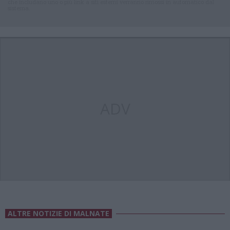
che includano uno o più link a siti esterni verranno rimossi in automatico dal
sistema.
ADV
ALTRE NOTIZIE DI MALNATE