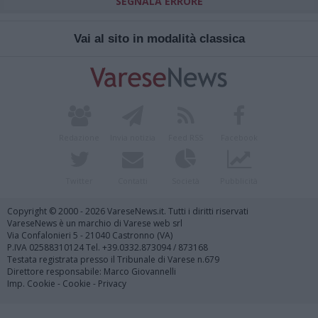
SEGNALA ERRORE
Vai al sito in modalità classica
Redazione
Invia notizia
Feed RSS
Facebook
Twitter
Contatti
Società
Pubblicità
Copyright © 2000 - 2026 VareseNews.it. Tutti i diritti riservati
VareseNews è un marchio di Varese web srl
Via Confalonieri 5 - 21040 Castronno (VA)
P.IVA 02588310124 Tel. +39.0332.873094 / 873168
Testata registrata presso il Tribunale di Varese n.679
Direttore responsabile: Marco Giovannelli
Imp. Cookie
-
Cookie
-
Privacy