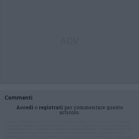
ADV
Commenti
Accedi
o
registrati
per commentare questo
articolo.
L'email è richiesta ma non verrà mostrata ai visitatori. Il contenuto di questo
commento esprime il pensiero dell'autore e non rappresenta la linea editoriale
di VareseNews.it, che rimane autonoma e indipendente. I messaggi inclusi nei
commenti non sono testi giornalistici, ma post inviati dai singoli lettori che
possono essere automaticamente pubblicati senza filtro preventivo. I commenti