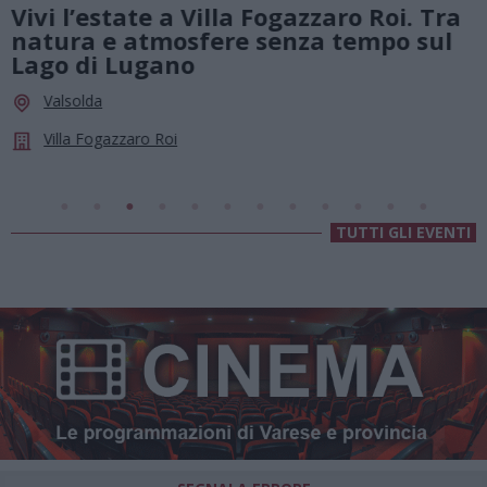
0
Vivi l’estate a Villa Fogazzaro Roi. Tra
natura e atmosfere senza tempo sul
Lago di Lugano
Valsolda
Villa Fogazzaro Roi
TUTTI GLI EVENTI