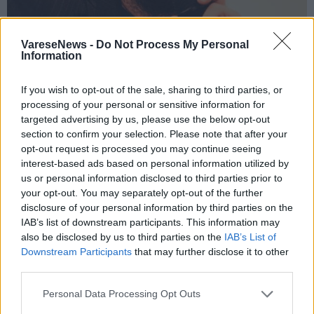
VareseNews -
Do Not Process My Personal
Information
14 Aprile 2023
If you wish to opt-out of the sale, sharing to third parties, or
processing of your personal or sensitive information for
Al teatro Castellani di Azzate la scuola
targeted advertising by us, please use the below opt-out
del “prof-influencer” Enrico Galiano
section to confirm your selection. Please note that after your
opt-out request is processed you may continue seeing
Azzate
interest-based ads based on personal information utilized by
Cinema Teatro Castellani
us or personal information disclosed to third parties prior to
your opt-out. You may separately opt-out of the further
disclosure of your personal information by third parties on the
IAB’s list of downstream participants. This information may
also be disclosed by us to third parties on the
IAB’s List of
Downstream Participants
that may further disclose it to other
third parties.
Personal Data Processing Opt Outs