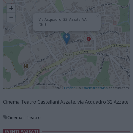
+
−
×
Via Acquadro, 32, Azzate, VA,
Italia
Leaflet
| ©
OpenStreetMap
contributors
Cinema Teatro Castellani Azzate, via Acquadro 32 Azzate
Cinema - Teatro
EVENTI PASSATI