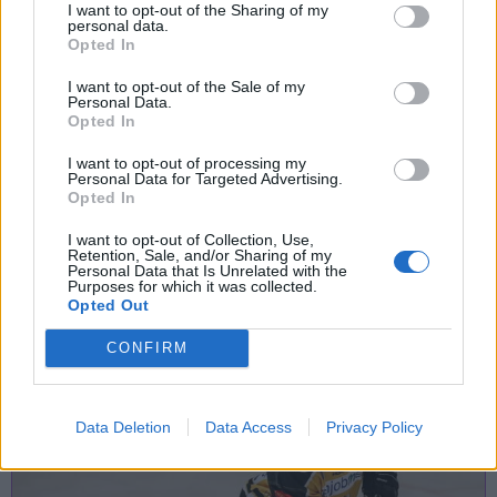
I want to opt-out of the Sharing of my
personal data.
Opted In
I want to opt-out of the Sale of my
Personal Data.
Opted In
I want to opt-out of processing my
Personal Data for Targeted Advertising.
27 Settembre 2023
Opted In
Apericinema, ad Azzate una movie
I want to opt-out of Collection, Use,
night con Valerio Braschi
Retention, Sale, and/or Sharing of my
Personal Data that Is Unrelated with the
Purposes for which it was collected.
Azzate
Opted Out
Cinema Teatro Castellani
CONFIRM
Data Deletion
Data Access
Privacy Policy