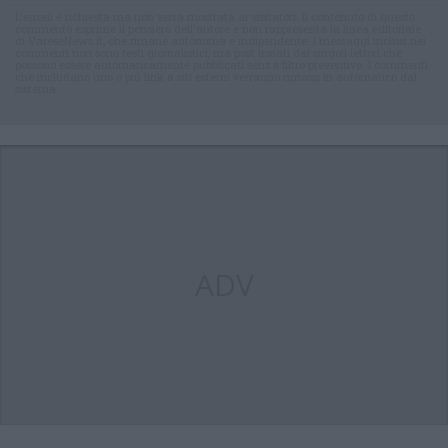
L'email è richiesta ma non verrà mostrata ai visitatori. Il contenuto di questo
commento esprime il pensiero dell'autore e non rappresenta la linea editoriale
di VareseNews.it, che rimane autonoma e indipendente. I messaggi inclusi nei
commenti non sono testi giornalistici, ma post inviati dai singoli lettori che
possono essere automaticamente pubblicati senza filtro preventivo. I commenti
che includano uno o più link a siti esterni verranno rimossi in automatico dal
sistema.
ADV