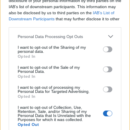
disclosure of your personal information by third parties on the
Quella che diventerà la nuova Hitball Arena
IAB’s list of downstream participants. This information may
also be disclosed by us to third parties on the
IAB’s List of
offrirà a tanti giovani la possibilità di ritrovarsi
Downstream Participants
that may further disclose it to other
per praticare sport e molto altro.
third parties.
Personal Data Processing Opt Outs
I want to opt-out of the Sharing of my
personal data.
Opted In
I want to opt-out of the Sale of my
Personal Data.
Opted In
I want to opt-out of processing my
Personal Data for Targeted Advertising.
Opted In
Tutti gli eventi
I want to opt-out of Collection, Use,
di
agosto
a Materia
Retention, Sale, and/or Sharing of my
Personal Data that Is Unrelated with the
Via Confalonieri, 5 - Castronno
Purposes for which it was collected.
Opted Out