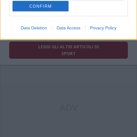
CONFIRM
PIÙ INFORMAZIONI SU
notiziario uisp
uisp
Data Deletion
Data Access
Privacy Policy
LEGGI GLI ALTRI ARTICOLI DI
SPORT
ADV