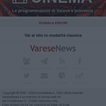
SEGNALA ERRORE
Vai al sito in modalità classica
Redazione
Invia notizia
Feed RSS
Facebook
Twitter
Contatti
Società
Pubblicità
Copyright © 2000 - 2026 VareseNews.it. Tutti i diritti riservati
VareseNews è un marchio di Varese web srl
Via Confalonieri 5 - 21040 Castronno (VA)
P.IVA 02588310124 Tel. +39.0332.873094 / 873168