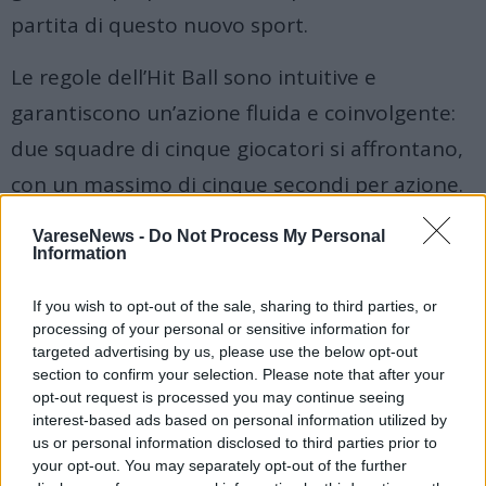
partita di questo nuovo sport.
Le regole dell’Hit Ball sono intuitive e
garantiscono un’azione fluida e coinvolgente:
due squadre di cinque giocatori si affrontano,
con un massimo di cinque secondi per azione.
Non è permesso toccare la palla due volte
VareseNews -
Do Not Process My Personal
consecutivamente o trattenerla. E proprio a
Information
Torino, la città natale di questa disciplina, è in
If you wish to opt-out of the sale, sharing to third parties, or
atto un’ulteriore evoluzione che ne consolida
processing of your personal or sensitive information for
targeted advertising by us, please use the below opt-out
la presenza: sono partiti i lavori per la
section to confirm your selection. Please note that after your
realizzazione del primo palazzetto dedicato
opt-out request is processed you may continue seeing
interest-based ads based on personal information utilized by
interamente all’Hit Ball,
un progetto che mira
us or personal information disclosed to third parties prior to
your opt-out. You may separately opt-out of the further
anche alla riqualificazione del quartiere.