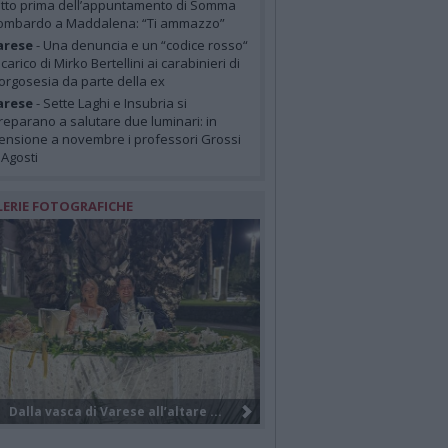
etto prima dell’appuntamento di Somma
ombardo a Maddalena: “Ti ammazzo”
arese
- Una denuncia e un “codice rosso“
 carico di Mirko Bertellini ai carabinieri di
orgosesia da parte della ex
arese
- Sette Laghi e Insubria si
reparano a salutare due luminari: in
ensione a novembre i professori Grossi
 Agosti
LERIE FOTOGRAFICHE
Il salvataggio notturno dei turisti...