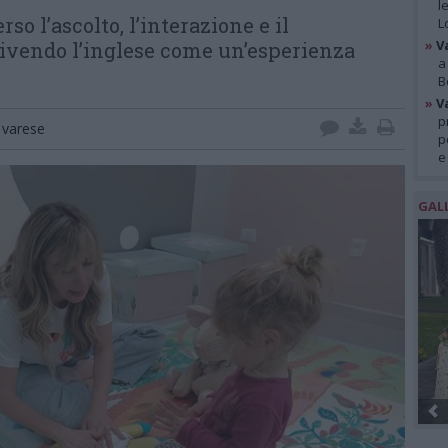
l
o l’ascolto, l’interazione e il
L
»
V
ivendo l’inglese come un’esperienza
a
B
»
V
p
varese
p
e
GAL