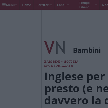
Tempo
Menù
Home
Territori
Canali
Nec
Libero
Bambini
BAMBINI - NOTIZIA
SPONSORIZZATA
Inglese per
presto (e n
davvero la 