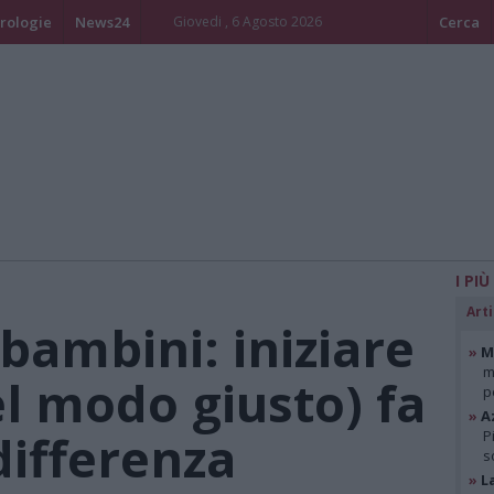
rologie
News24
Giovedi , 6 Agosto 2026
Cerca
I PIÙ
Arti
 bambini: iniziare
»
Mi
m
el modo giusto) fa
p
»
A
differenza
P
s
»
L