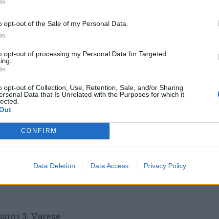
In
no accademico 2026-2027
sono ufficialmente
mitati e i gruppi vengono formati per età, per
o opt-out of the Sale of my Personal Data.
ficacia del percorso.
In
to opt-out of processing my Personal Data for Targeted
 il metodo Kids&Us e scoprire il corso più
ing.
In
è possibile prenotare una lezione
pare a uno degli open day in programma.
o opt-out of Collection, Use, Retention, Sale, and/or Sharing
ersonal Data that Is Unrelated with the Purposes for which it
per vedere con i propri occhi come i bambini
lected.
Out
 modo naturale.
CONFIRM
 la tua partecipazione a uno degli
notare una lezione dimostrativa
Data Deletion
Data Access
Privacy Policy
sini 3, Varese