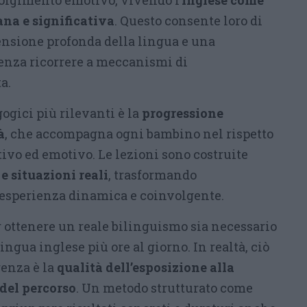
volgimento emotivo, vivendo l’
inglese come
na e significativa
. Questo consente loro di
nsione profonda della lingua e una
enza ricorrere a meccanismi di
a.
ogici più rilevanti è la
progressione
à
, che accompagna ogni bambino nel rispetto
ivo ed emotivo. Le lezioni sono costruite
 e situazioni reali
, trasformando
’esperienza dinamica e coinvolgente.
r ottenere un reale bilinguismo sia necessario
ingua inglese più ore al giorno. In realtà, ciò
renza è la
qualità dell’esposizione alla
del percorso
. Un metodo strutturato come