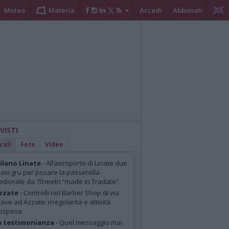
Meteo
Materia
Accedi
Abbonati
 VISTI
coli
Foto
Video
lano Linate
- All’aeroporto di Linate due
axi gru per posare la passerella
edonale da 70 metri “made in Tradate”
zzate
- Controlli nel Barber Shop di via
iave ad Azzate: irregolarità e attività
ospesa
a testimonianza
- Quel messaggio mai