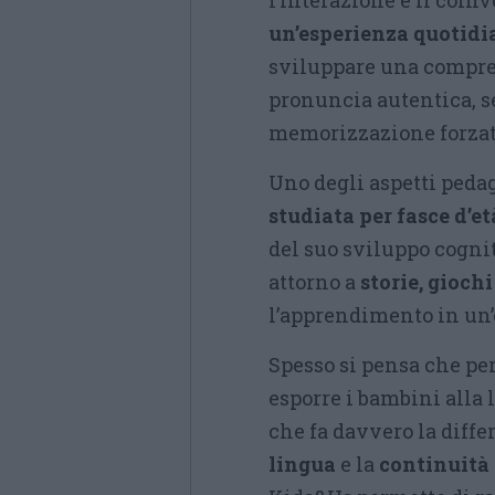
l’interazione e il coin
un’esperienza quotidia
sviluppare una compre
pronuncia autentica, s
memorizzazione forzat
Uno degli aspetti pedag
studiata per fasce d’et
del suo sviluppo cognit
attorno a
storie, giochi
l’apprendimento in un
Spesso si pensa che pe
esporre i bambini alla l
che fa davvero la diffe
lingua
e la
continuità 