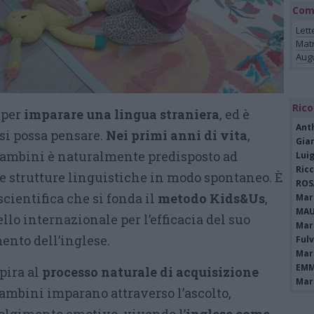
Com
Lett
Mat
Augu
Rico
 per
imparare una lingua straniera
, ed è
Ant
si possa pensare.
Nei primi anni di vita
,
Gia
i bambini è naturalmente predisposto ad
Luig
Ric
 e strutture linguistiche in modo spontaneo. È
ROS
scientifica che si fonda il
metodo Kids&Us
,
Mari
MAU
llo internazionale per l’efficacia del suo
Mari
ento dell’inglese.
Fulv
Mari
EMM
pira al
processo naturale di acquisizione
Mari
 bambini imparano attraverso l’ascolto,