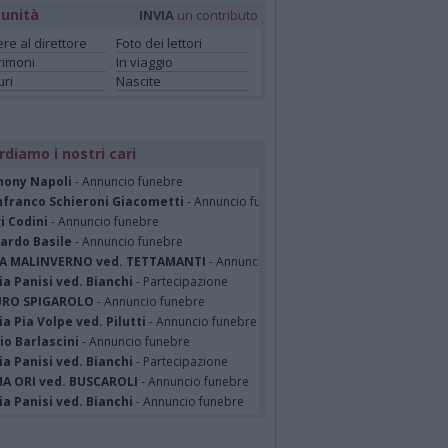
unità
INVIA
un contributo
ere al direttore
Foto dei lettori
rimoni
In viaggio
ri
Nascite
rdiamo i nostri cari
hony Napoli
- Annuncio funebre
nfranco Schieroni Giacometti
- Annuncio funebre
i Codini
- Annuncio funebre
cardo Basile
- Annuncio funebre
A MALINVERNO ved. TETTAMANTI
- Annuncio funebre
a Panisi ved. Bianchi
- Partecipazione
RO SPIGAROLO
- Annuncio funebre
a Pia Volpe ved. Pilutti
- Annuncio funebre
io Barlascini
- Annuncio funebre
a Panisi ved. Bianchi
- Partecipazione
A ORI ved. BUSCAROLI
- Annuncio funebre
a Panisi ved. Bianchi
- Annuncio funebre