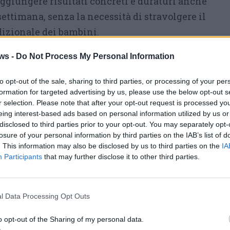
ggiungere risultati concreti e duraturi anche
settimana, senza la necessità di stravolgere il
dizionale dei bambini.
o è”
non è solo un messaggio, ma una realtà
ws -
Do Not Process My Personal Information
ca: i bambini esposti precocemente a una
to opt-out of the sale, sharing to third parties, or processing of your per
ano maggiore flessibilità cognitiva, capacità
formation for targeted advertising by us, please use the below opt-out s
rtura culturale. Iniziare da piccoli significa
r selection. Please note that after your opt-out request is processed y
eing interest-based ads based on personal information utilized by us or
che accompagneranno i ragazzi negli anni
disclosed to third parties prior to your opt-out. You may separately opt-
losure of your personal information by third parties on the IAB’s list of
. This information may also be disclosed by us to third parties on the
IA
Participants
that may further disclose it to other third parties.
l Data Processing Opt Outs
o opt-out of the Sharing of my personal data.