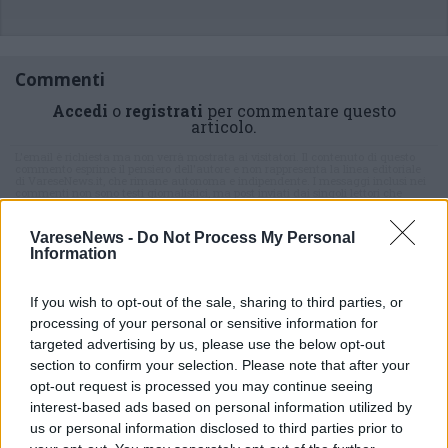
Commenti
Accedi
o
registrati
per commentare questo
articolo.
L'email è richiesta ma non verrà mostrata ai visitatori. Il contenuto di questo
commento esprime il pensiero dell'autore e non rappresenta la linea editoriale
di VareseNews.it, che rimane autonoma e indipendente. I messaggi inclusi nei
commenti non sono testi giornalistici, ma post inviati dai singoli lettori che
possono essere automaticamente pubblicati senza filtro preventivo. I commenti
che includano uno o più link a siti esterni verranno rimossi in automatico dal
sistema.
VareseNews -
Do Not Process My Personal
Information
If you wish to opt-out of the sale, sharing to third parties, or
processing of your personal or sensitive information for
targeted advertising by us, please use the below opt-out
section to confirm your selection. Please note that after your
opt-out request is processed you may continue seeing
interest-based ads based on personal information utilized by
ADV
us or personal information disclosed to third parties prior to