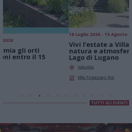
18 Luglio 2026 - 15 Agosto 2026
0
Vivi l’estate a Villa Fogazzaro Roi. Tra
natura e atmosfere senza tempo sul
Lago di Lugano
Valsolda
Villa Fogazzaro Roi
TUTTI GLI EVENTI