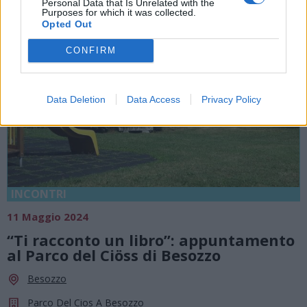
Personal Data that Is Unrelated with the
Purposes for which it was collected.
Opted Out
CONFIRM
Data Deletion
Data Access
Privacy Policy
INCONTRI
11 Maggio 2024
“Ti racconto un libro”: appuntamento
al Parco del Ciöss di Besozzo
Besozzo
Parco Del Cios A Besozzo