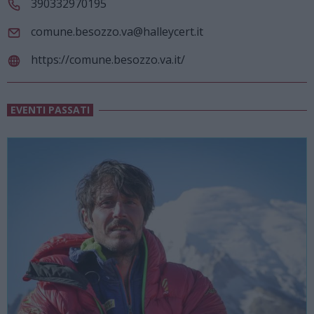
390332970195
comune.besozzo.va@halleycert.it
https://comune.besozzo.va.it/
EVENTI PASSATI