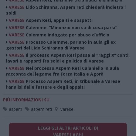
VARESE
Lido Schiranna, Aspem reti chiederà indietro i
soldi
VARESE
Aspem Reti, appalti e sospetti
VARESE
Calemme: “Minonzio non sa di cosa parla”
VARESE
Calemme indagato per abuso d’ufficio
VARESE
Processo Calemme, parlano in aula gli ex
gestori del Lido Schiranna di Varese
VARESE
Il processo Aspem Reti passa ai “raggi X“ conti,
lavori e rapporti fra soldi e politica di Varese
VARESE
Nel processo Aspem Reti Caianiello in aula
racconta del legame fra Forza Italia e Agorà
VARESE
Processo Aspem Reti, in tribunale a Varese
l’analisi delle fatture e degli appalti
PIÙ INFORMAZIONI SU
aspem
aspem reti
varese
LEGGI GLI ALTRI ARTICOLI DI
VARESE LAGHI