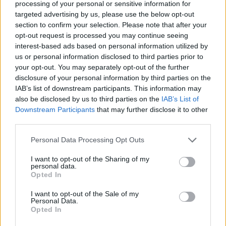
processing of your personal or sensitive information for
ADV
targeted advertising by us, please use the below opt-out
section to confirm your selection. Please note that after your
opt-out request is processed you may continue seeing
interest-based ads based on personal information utilized by
us or personal information disclosed to third parties prior to
your opt-out. You may separately opt-out of the further
disclosure of your personal information by third parties on the
IAB’s list of downstream participants. This information may
also be disclosed by us to third parties on the
IAB’s List of
Commenti
Downstream Participants
that may further disclose it to other
Accedi
o
registrati
per commentare questo
third parties.
articolo.
Personal Data Processing Opt Outs
L'email è richiesta ma non verrà mostrata ai visitatori. Il contenuto di questo
commento esprime il pensiero dell'autore e non rappresenta la linea editoriale
di VareseNews.it, che rimane autonoma e indipendente. I messaggi inclusi nei
I want to opt-out of the Sharing of my
commenti non sono testi giornalistici, ma post inviati dai singoli lettori che
personal data.
possono essere automaticamente pubblicati senza filtro preventivo. I commenti
Opted In
che includano uno o più link a siti esterni verranno rimossi in automatico dal
sistema.
I want to opt-out of the Sale of my
Personal Data.
Opted In