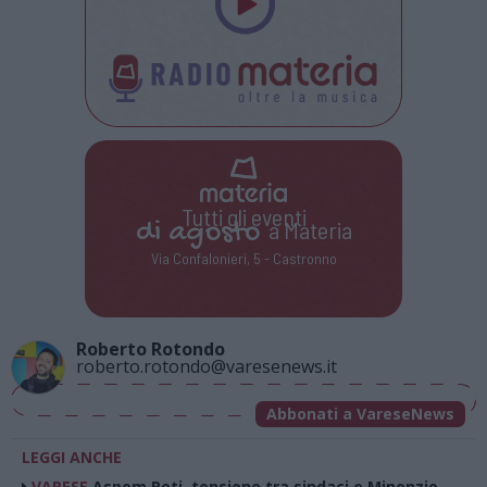
Tutti gli eventi
di
agosto
a Materia
Via Confalonieri, 5 - Castronno
Roberto Rotondo
roberto.rotondo@varesenews.it
Abbonati a VareseNews
LEGGI ANCHE
VARESE
Aspem Reti, tensione tra sindaci e Minonzio