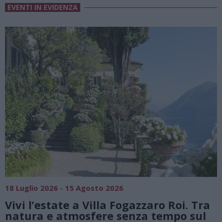
EVENTI IN EVIDENZA
SAGRE, FIERE E FESTE
01 Agosto 2026 - 23 Agosto 2026
0
Summer Green Festival: fino al 23