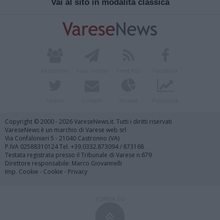
Vai al sito in modalità classica
Redazione
Invia notizia
Feed RSS
Facebook
Twitter
Contatti
Società
Pubblicità
Copyright © 2000 - 2026 VareseNews.it. Tutti i diritti riservati
VareseNews è un marchio di Varese web srl
Via Confalonieri 5 - 21040 Castronno (VA)
P.IVA 02588310124 Tel. +39.0332.873094 / 873168
Testata registrata presso il Tribunale di Varese n.679
Direttore responsabile: Marco Giovannelli
Imp. Cookie
-
Cookie
-
Privacy
TORNA SU