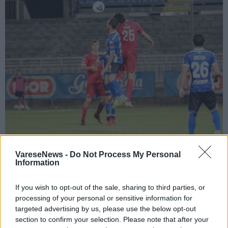
VareseNews -
Do Not Process My Personal
CALCIO
Information
Pro Patria sempre più a fondo: il Novara
rimonta il derby in 4 minuti
If you wish to opt-out of the sale, sharing to third parties, or
processing of your personal or sensitive information for
targeted advertising by us, please use the below opt-out
section to confirm your selection. Please note that after your