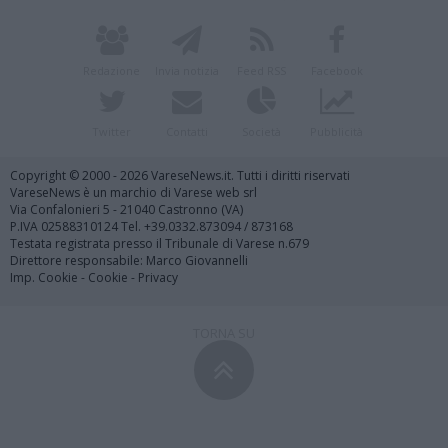
Redazione
Invia notizia
Feed RSS
Facebook
Twitter
Contatti
Società
Pubblicità
Copyright © 2000 - 2026 VareseNews.it. Tutti i diritti riservati
VareseNews è un marchio di Varese web srl
Via Confalonieri 5 - 21040 Castronno (VA)
P.IVA 02588310124 Tel. +39.0332.873094 / 873168
Testata registrata presso il Tribunale di Varese n.679
Direttore responsabile: Marco Giovannelli
Imp. Cookie
-
Cookie
-
Privacy
TORNA SU