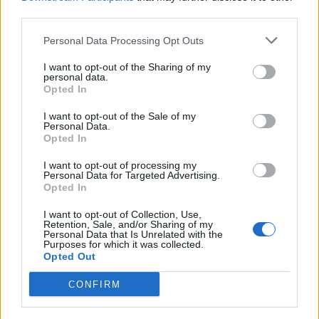
Veddasca sotto esame anche il cellulare
third parties.
del conducente che ha travolto Sara
Personal Data Processing Opt Outs
Vetrano e i suoi amici
I want to opt-out of the Sharing of my
personal data.
Opted In
I want to opt-out of the Sale of my
Personal Data.
Opted In
I want to opt-out of processing my
Personal Data for Targeted Advertising.
Opted In
I want to opt-out of Collection, Use,
Retention, Sale, and/or Sharing of my
Personal Data that Is Unrelated with the
Purposes for which it was collected.
Opted Out
CONFIRM