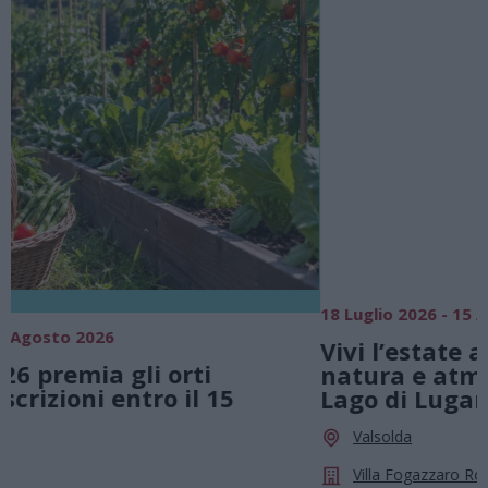
18 Luglio 2026 - 15 Agosto 2026
0
Vivi l’estate a Villa Fogazzaro Roi. Tra
natura e atmosfere senza tempo sul
Lago di Lugano
Valsolda
Villa Fogazzaro Roi