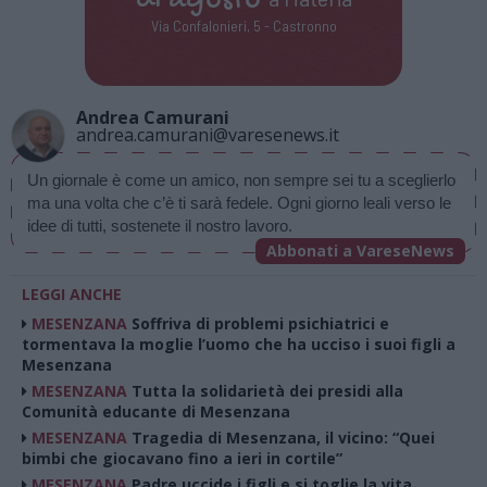
di
agosto
Via Confalonieri, 5 - Castronno
Andrea Camurani
andrea.camurani@varesenews.it
Un giornale è come un amico, non sempre sei tu a sceglierlo 
ma una volta che c’è ti sarà fedele. Ogni giorno leali verso le 
idee di tutti, sostenete il nostro lavoro.
Abbonati a VareseNews
LEGGI ANCHE
MESENZANA
Soffriva di problemi psichiatrici e
tormentava la moglie l’uomo che ha ucciso i suoi figli a
Mesenzana
MESENZANA
Tutta la solidarietà dei presidi alla
Comunità educante di Mesenzana
MESENZANA
Tragedia di Mesenzana, il vicino: “Quei
bimbi che giocavano fino a ieri in cortile”
MESENZANA
Padre uccide i figli e si toglie la vita,