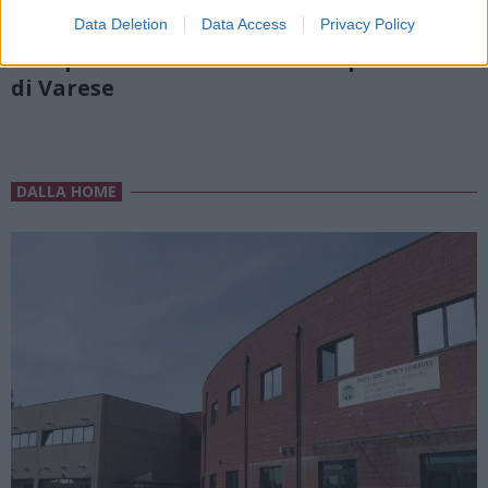
Data Deletion
Data Access
Privacy Policy
CHIESA
I cinque nuovi sacerdoti della provincia
di Varese
DALLA HOME