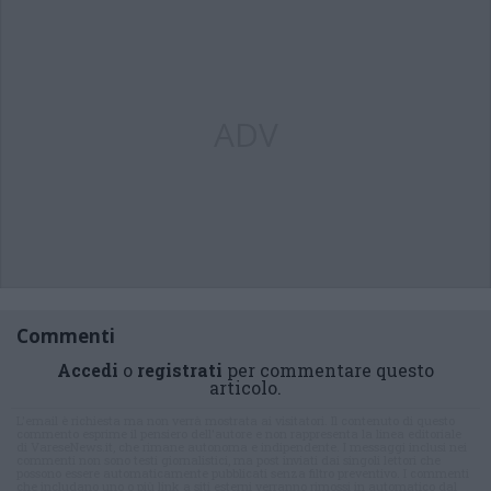
ADV
Commenti
Accedi
o
registrati
per commentare questo
articolo.
L'email è richiesta ma non verrà mostrata ai visitatori. Il contenuto di questo
commento esprime il pensiero dell'autore e non rappresenta la linea editoriale
di VareseNews.it, che rimane autonoma e indipendente. I messaggi inclusi nei
commenti non sono testi giornalistici, ma post inviati dai singoli lettori che
possono essere automaticamente pubblicati senza filtro preventivo. I commenti
che includano uno o più link a siti esterni verranno rimossi in automatico dal