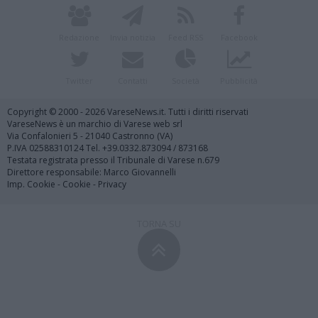
Redazione
Invia notizia
Feed RSS
Facebook
Twitter
Contatti
Società
Pubblicità
Copyright © 2000 - 2026 VareseNews.it. Tutti i diritti riservati
VareseNews è un marchio di Varese web srl
Via Confalonieri 5 - 21040 Castronno (VA)
P.IVA 02588310124 Tel. +39.0332.873094 / 873168
Testata registrata presso il Tribunale di Varese n.679
Direttore responsabile: Marco Giovannelli
Imp. Cookie
-
Cookie
-
Privacy
TORNA SU