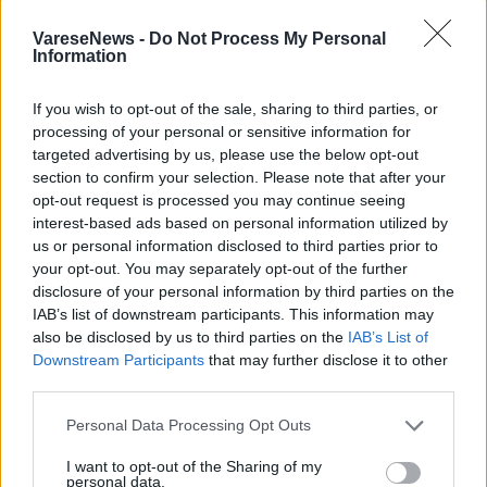
VareseNews -
Do Not Process My Personal
Information
Tutti gli eventi
If you wish to opt-out of the sale, sharing to third parties, or
di
agosto
a Materia
processing of your personal or sensitive information for
Via Confalonieri, 5 - Castronno
targeted advertising by us, please use the below opt-out
section to confirm your selection. Please note that after your
opt-out request is processed you may continue seeing
interest-based ads based on personal information utilized by
us or personal information disclosed to third parties prior to
PIÙ INFORMAZIONI SU
your opt-out. You may separately opt-out of the further
consiglio comunale 2025 saronno
elezioni 2025 saronno
disclosure of your personal information by third parties on the
IAB’s list of downstream participants. This information may
elezioni amministrative 2025
francesco licata
also be disclosed by us to third parties on the
IAB’s List of
ilaria pagani
saronno
Downstream Participants
that may further disclose it to other
third parties.
LEGGI GLI ALTRI ARTICOLI DI
Personal Data Processing Opt Outs
POLITICA
I want to opt-out of the Sharing of my
personal data.