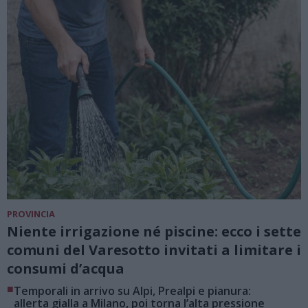
PROVINCIA
Niente irrigazione né piscine: ecco i sette
comuni del Varesotto invitati a limitare i
consumi d’acqua
■
Temporali in arrivo su Alpi, Prealpi e pianura:
allerta gialla a Milano, poi torna l’alta pressione