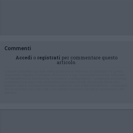
Commenti
Accedi
o
registrati
per commentare questo
articolo.
L'email è richiesta ma non verrà mostrata ai visitatori. Il contenuto di questo
commento esprime il pensiero dell'autore e non rappresenta la linea editoriale
di VareseNews.it, che rimane autonoma e indipendente. I messaggi inclusi nei
commenti non sono testi giornalistici, ma post inviati dai singoli lettori che
possono essere automaticamente pubblicati senza filtro preventivo. I commenti
che includano uno o più link a siti esterni verranno rimossi in automatico dal
sistema.