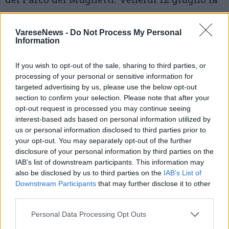
presentazione del progetto, attività per
bambini e un momento conviviale aperto
VareseNews -
Do Not Process My Personal
Information
alla cittadinanza –
Tutte le informazioni
If you wish to opt-out of the sale, sharing to third parties, or
Samarate –
Dove il sogno profuma di pane: la
processing of your personal or sensitive information for
targeted advertising by us, please use the below opt-out
corte contadina di Samarate racconta in
section to confirm your selection. Please note that after your
parole e musica. Un lungo ballatoio, mille
opt-out request is processed you may continue seeing
interest-based ads based on personal information utilized by
vite e storie: domenica diventa lo sfondo del
us or personal information disclosed to third parties prior to
concerto inaugurale di “Storie di cortile”, con
your opt-out. You may separately opt-out of the further
disclosure of your personal information by third parties on the
i Sulutumana. E con un “libro di famiglia” in
IAB’s list of downstream participants. This information may
also be disclosed by us to third parties on the
IAB’s List of
quindici pannelli, da sfogliare mentre si
Downstream Participants
that may further disclose it to other
ascolta musica –
Tutte le informazioni
third parties.
Personal Data Processing Opt Outs
Saronno –
A Saronno e Bollate doppia