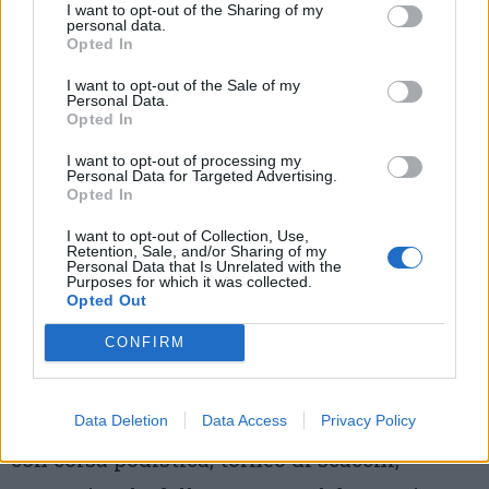
raccolta alimentare per sostenere gli animali
I want to opt-out of the Sharing of my
personal data.
assistiti dall’Enpa. Per tutta la giornata di
Opted In
sabato 13 giugno i volontari
I want to opt-out of the Sale of my
Personal Data.
dell’associazione saranno presenti nei due
Opted In
punti vendita Arcaplanet per raccogliere
I want to opt-out of processing my
Personal Data for Targeted Advertising.
cibo e prodotti destinati agli animali seguiti
Opted In
sul territorio –
Tutte le informazioni
I want to opt-out of Collection, Use,
Retention, Sale, and/or Sharing of my
Personal Data that Is Unrelated with the
Saronno –
Un fine settimana di festa alla
Purposes for which it was collected.
Opted Out
Cascina Colombara di Saronno con sport,
CONFIRM
musica e tradizioni. Sabato 13 e domenica 14
giugno “Vivi Colombara 2026” propone un
ricco programma di iniziative per tutte le età
Data Deletion
Data Access
Privacy Policy
con corsa podistica, torneo di scacchi,