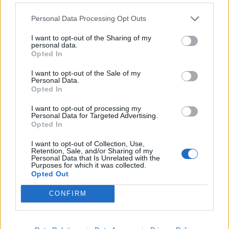
SAGRE, FIERE E FESTE
Personal Data Processing Opt Outs
08 Agosto 2026 - 15 Agosto 2026
I want to opt-out of the Sharing of my
personal data.
Torna il Ferragosto Lavenese: ecco il
Opted In
programma dell’edizione 2026
I want to opt-out of the Sale of my
Laveno Mombello
Personal Data.
Opted In
I want to opt-out of processing my
Personal Data for Targeted Advertising.
Opted In
I want to opt-out of Collection, Use,
Retention, Sale, and/or Sharing of my
Personal Data that Is Unrelated with the
Purposes for which it was collected.
Opted Out
CONFIRM