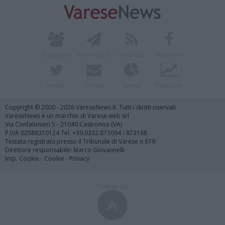
Redazione
Invia notizia
Feed RSS
Facebook
Twitter
Contatti
Società
Pubblicità
Copyright © 2000 - 2026 VareseNews.it. Tutti i diritti riservati
VareseNews è un marchio di Varese web srl
Via Confalonieri 5 - 21040 Castronno (VA)
P.IVA 02588310124 Tel. +39.0332.873094 / 873168
Testata registrata presso il Tribunale di Varese n.679
Direttore responsabile: Marco Giovannelli
Imp. Cookie
-
Cookie
-
Privacy
TORNA SU