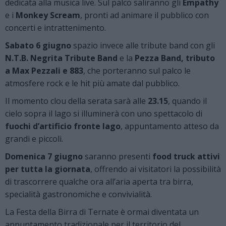
dedicata alla musica live. Sul palco saliranno gli
Empathy
e i
Monkey Scream
, pronti ad animare il pubblico con
concerti e intrattenimento.
Sabato 6 giugno
spazio invece alle tribute band con gli
N.T.B. Negrita Tribute Band
e la
Pezza Band, tributo
a Max Pezzali e 883
, che porteranno sul palco le
atmosfere rock e le hit più amate dal pubblico.
Il momento clou della serata sarà alle
23.15
, quando il
cielo sopra il lago si illuminerà con uno spettacolo di
fuochi d’artificio fronte lago
, appuntamento atteso da
grandi e piccoli.
Domenica 7 giugno
saranno presenti
food truck attivi
per tutta la giornata
, offrendo ai visitatori la possibilità
di trascorrere qualche ora all’aria aperta tra birra,
specialità gastronomiche e convivialità.
La Festa della Birra di Ternate è ormai diventata un
appuntamento tradizionale per il territorio del