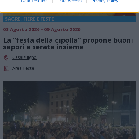
Data Deletion
Data Access
Privacy Policy
SAGRE, FIERE E FESTE
08 Agosto 2026 - 09 Agosto 2026
La “festa della cipolla” propone buoni
sapori e serate insieme
Casalzuigno
Area Feste