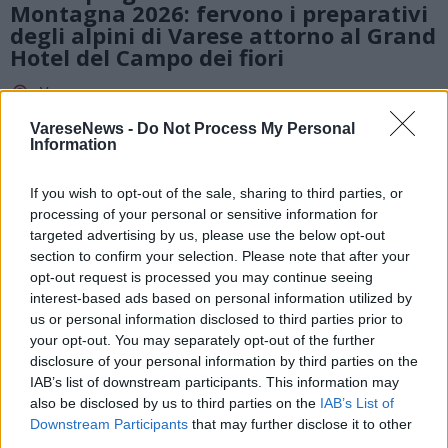
Montagna 2026: fervono i preparativi
degli alpini di Varese attorno al Grand
Hotel del Campo dei fiori
Varese
Grand Hotel Campo Dei Fiori Di Varese
VareseNews -
Do Not Process My Personal
Information
If you wish to opt-out of the sale, sharing to third parties, or
processing of your personal or sensitive information for
targeted advertising by us, please use the below opt-out
section to confirm your selection. Please note that after your
opt-out request is processed you may continue seeing
interest-based ads based on personal information utilized by
us or personal information disclosed to third parties prior to
your opt-out. You may separately opt-out of the further
disclosure of your personal information by third parties on the
IAB’s list of downstream participants. This information may
also be disclosed by us to third parties on the
IAB’s List of
Downstream Participants
that may further disclose it to other
third parties.