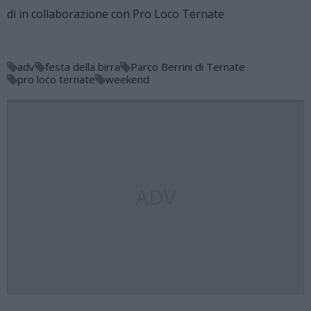
di
in collaborazione con Pro Loco Ternate
adv
festa della birra
Parco Berrini di Ternate
pro loco ternate
weekend
ADV