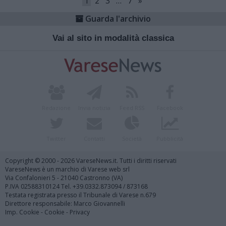
1
2
3
…
7
»
Guarda l'archivio
Vai al sito in modalità classica
Redazione
Invia notizia
Feed RSS
Facebook
Twitter
Contatti
Società
Pubblicità
Copyright © 2000 - 2026 VareseNews.it. Tutti i diritti riservati
VareseNews è un marchio di Varese web srl
Via Confalonieri 5 - 21040 Castronno (VA)
P.IVA 02588310124 Tel. +39.0332.873094 / 873168
Testata registrata presso il Tribunale di Varese n.679
Direttore responsabile: Marco Giovannelli
Imp. Cookie
-
Cookie
-
Privacy