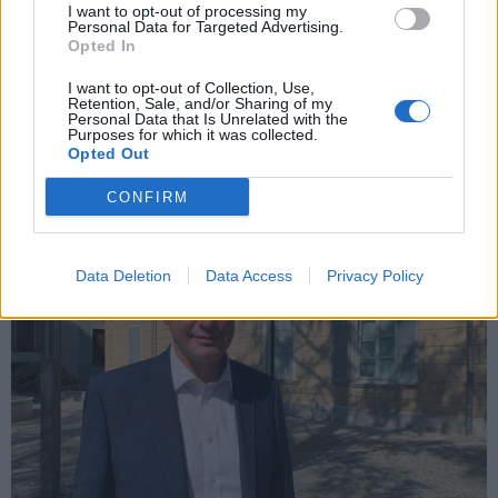
I want to opt-out of processing my
GORLA MAGGIORE
Personal Data for Targeted Advertising.
Zappamiglio unico candidato sindaco a
Opted In
Gorla Maggiore, la sua battaglia contro
I want to opt-out of Collection, Use,
il quorum
Retention, Sale, and/or Sharing of my
Personal Data that Is Unrelated with the
Purposes for which it was collected.
Opted Out
CONFIRM
Data Deletion
Data Access
Privacy Policy