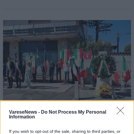
VareseNews -
Do Not Process My Personal
GORLA MINORE/GORLA MAGGIORE/MARNATE
Information
Gorla Minore, Marnate e Gorla Maggiore
insieme per la Festa della Liberazione:
If you wish to opt-out of the sale, sharing to third parties, or