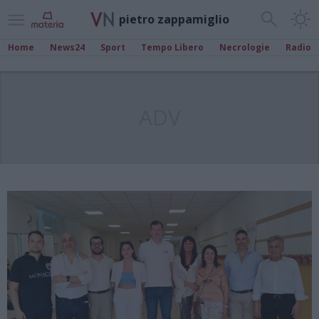
pietro zappamiglio
Home
News24
Sport
Tempo Libero
Necrologie
Radio
ADV