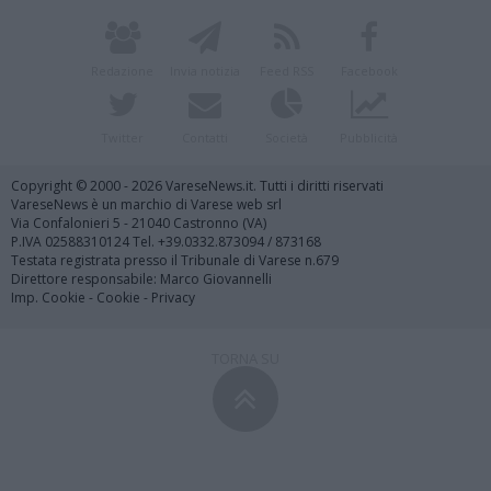
Redazione
Invia notizia
Feed RSS
Facebook
Twitter
Contatti
Società
Pubblicità
Copyright © 2000 - 2026 VareseNews.it. Tutti i diritti riservati
VareseNews è un marchio di Varese web srl
Via Confalonieri 5 - 21040 Castronno (VA)
P.IVA 02588310124 Tel. +39.0332.873094 / 873168
Testata registrata presso il Tribunale di Varese n.679
Direttore responsabile: Marco Giovannelli
Imp. Cookie
-
Cookie
-
Privacy
TORNA SU