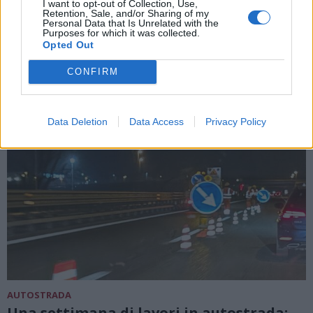
I want to opt-out of Collection, Use,
chiusure in settimana sulla A8
Retention, Sale, and/or Sharing of my
Personal Data that Is Unrelated with the
Purposes for which it was collected.
Opted Out
CONFIRM
Data Deletion
Data Access
Privacy Policy
AUTOSTRADA
Una settimana di lavori in autostrada: