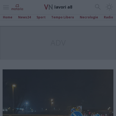
lavori a8
Home
News24
Sport
Tempo Libero
Necrologie
Radio
ADV