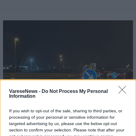
VareseNews -
Do Not Process My Personal
Information
If you wish to opt-out of the sale, sharing to third parties, or
processing of your personal or sensitive information for
CAVARIA CON PREMEZZO - CASTRONNO
targeted advertising by us, please use the below opt-out
Lavori alle barriere di sicurezza sulla A8:
section to confirm your selection. Please note that after your
chiusure notturne a Cavaria e Castronno