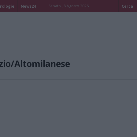
rologie
News24
Sabato , 8 Agosto 2026
Cerca
zio/Altomilanese