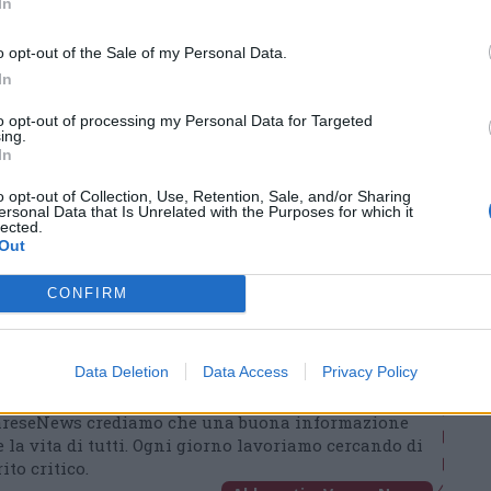
In
 studenti un servizio di orientamento
r poter intraprendere in futuro una carriera di
o opt-out of the Sale of my Personal Data.
In
to opt-out of processing my Personal Data for Targeted
ing.
In
Tutti gli eventi
o opt-out of Collection, Use, Retention, Sale, and/or Sharing
di
agosto
a Materia
ersonal Data that Is Unrelated with the Purposes for which it
lected.
Via Confalonieri, 5 - Castronno
Out
CONFIRM
ews
Data Deletion
Data Access
Privacy Policy
t
VareseNews crediamo che una buona informazione
 la vita di tutti. Ogni giorno lavoriamo cercando di
ito critico.