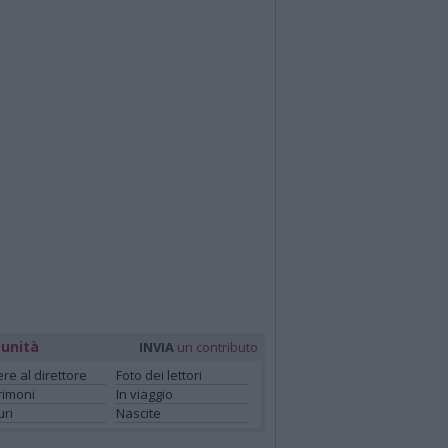
unità
INVIA
un contributo
ere al direttore
Foto dei lettori
rimoni
In viaggio
ri
Nascite