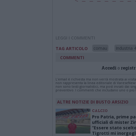
LEGGI I COMMENTI
comau
Industria 4
TAG ARTICOLO
COMMENTI
Accedi
o
registr
L'email è richiesta ma non verrà mostrata ai visi
non rappresenta la linea editoriale di VareseNew
non sono testi giornalistici, ma post inviati dai s
preventivo. I commenti che includano uno o più li
ALTRE NOTIZIE DI BUSTO ARSIZIO
CALCIO
Pro Patria, prime pa
ufficiali di mister Zir
“Essere stato scelto
Tigrotti mi inorgogl