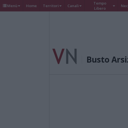
Tempo
Menù
Home
Territori
Canali
Nec
Libero
Busto Arsi