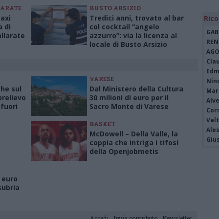
LARATE
BUSTO ARSIZIO
axi
Tredici anni, trovato al bar
Rico
a di
col cocktail “angelo
GAB
allarate
azzurro”: via la licenza al
REN
locale di Busto Arsizio
AGO
Cla
Edm
VARESE
Nin
che sul
Dal Ministero della Cultura
Mari
relievo
30 milioni di euro per il
Alv
fuori
Sacro Monte di Varese
Cor
Valt
BASKET
Ale
McDowell – Della Valle, la
Giu
coppia che intriga i tifosi
della Openjobmetis
i euro
nsubria
Accedi
Invia contributo
Newsletter