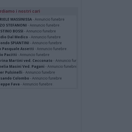
rdiamo i nostri cari
RIELE MASSINISSA
- Annuncio funebre
ZO STEFANONI
- Annuncio funebre
STINO BOSSI
- Annuncio funebre
udio Dal Medico
- Annuncio funebre
ondo SPIANTINI
- Annuncio funebre
o Pasquale Assetti
- Annuncio funebre
o Pacitti
- Annuncio funebre
erina Martini ved. Cecconato
- Annuncio funebre
nelia Masini Ved. Pagani
- Annuncio funebre
er Pulsinelli
- Annuncio funebre
ssando Colombo
- Annuncio funebre
seppe Fava
- Annuncio funebre