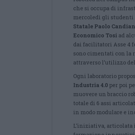
che si occupa di infras
mercoledì gli studenti
Statale Paolo Candiani
Economico Tosi
ad alc
dai facilitatori Asse 4 
sono cimentati con la r
attraverso l’utilizzo de
Ogni laboratorio propos
Industria 4.0
per poi p
muovere un braccio robo
totale di 6 assi articol
in modo modulare e in
L’iniziativa, articolata
formazione innovativi u