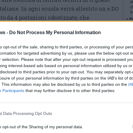
a
c
taliane. In ogni scuola verrà allestito un e.DO
f
o da 4 postazioni robotizzate, che
»
Pr
e
ti e i docenti in laboratori didattici
l
ws -
Do Not Process My Personal Information
orto del robot educativo e.DO di Comau.
»
M
e
l
to opt-out of the sale, sharing to third parties, or processing of your per
Obiettivo di
“e.DO Roadshow
formation for targeted advertising by us, please use the below opt-out s
2021”
è quello di promuovere, in
r selection. Please note that after your opt-out request is processed y
GAL
partnership con le scuole, le
eing interest-based ads based on personal information utilized by us or
disclosed to third parties prior to your opt-out. You may separately opt-
imprese e gli stakeholder locali,
losure of your personal information by third parties on the IAB’s list of
lo studio di robotica e STEM
. This information may also be disclosed by us to third parties on the
IA
Participants
that may further disclose it to other third parties.
(Science, Technology,
Engineering and Mathematics),
materie ritenute fondamentali
l Data Processing Opt Outs
per sviluppare le competenze
o opt-out of the Sharing of my personal data.
. Le sessioni di attività si propongono