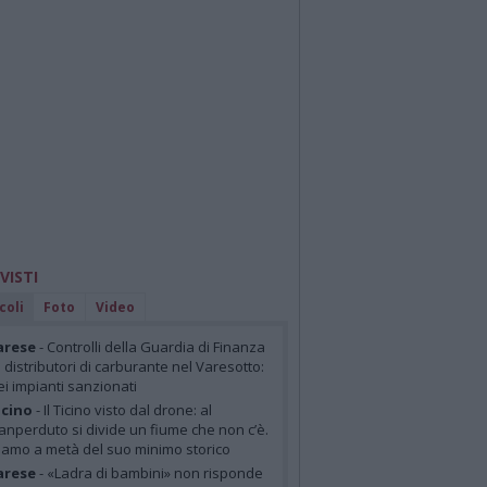
 VISTI
coli
Foto
Video
arese
- Controlli della Guardia di Finanza
i distributori di carburante nel Varesotto:
ei impianti sanzionati
cino
- Il Ticino visto dal drone: al
anperduto si divide un fiume che non c’è.
iamo a metà del suo minimo storico
arese
- «Ladra di bambini» non risponde