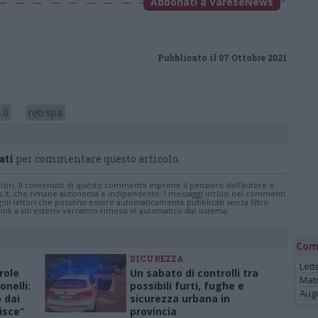
Abbonati a VareseNews
Pubblicato il 07 Ottobre 2021
.0
reti spa
ati
per commentare questo articolo.
tatori. Il contenuto di questo commento esprime il pensiero dell'autore e
s.it, che rimane autonoma e indipendente. I messaggi inclusi nei commenti
ingoli lettori che possono essere automaticamente pubblicati senza filtro
nk a siti esterni verranno rimossi in automatico dal sistema.
Com
SICUREZZA
Lett
role
Un sabato di controlli tra
Mat
onelli:
possibili furti, fughe e
Augu
 dai
sicurezza urbana in
isce”
provincia