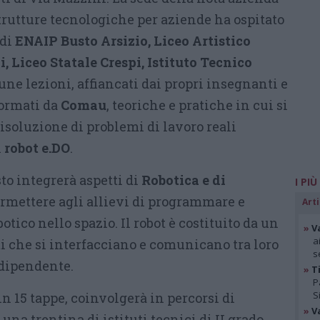
trutture tecnologiche per aziende ha ospitato
 di
ENAIP Busto Arsizio, Liceo Artistico
, Liceo Statale Crespi, Istituto Tecnico
une lezioni, affiancati dai propri insegnanti e
formati da
Comau
, teoriche e pratiche in cui si
isoluzione di problemi di lavoro reali
l
robot e.DO
.
to integrerà aspetti di
Robotica e di
I PIÙ
ermettere agli allievi di programmare e
Arti
tico nello spazio. Il robot è costituito da un
»
V
a
ati che si interfacciano e comunicano tra loro
s
dipendente.
»
Ti
P
S
 in 15 tappe, coinvolgerà in percorsi di
»
V
na trentina di istituti tecnici di II grado