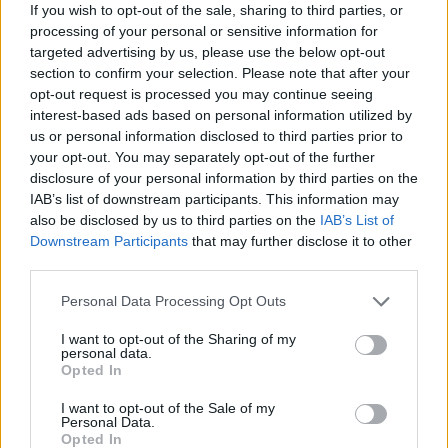
If you wish to opt-out of the sale, sharing to third parties, or
processing of your personal or sensitive information for
targeted advertising by us, please use the below opt-out
section to confirm your selection. Please note that after your
opt-out request is processed you may continue seeing
ADV
interest-based ads based on personal information utilized by
us or personal information disclosed to third parties prior to
your opt-out. You may separately opt-out of the further
disclosure of your personal information by third parties on the
IAB’s list of downstream participants. This information may
also be disclosed by us to third parties on the
IAB’s List of
Downstream Participants
that may further disclose it to other
third parties.
Commenti
Personal Data Processing Opt Outs
Accedi
o
registrati
per commentare questo
articolo.
I want to opt-out of the Sharing of my
personal data.
L'email è richiesta ma non verrà mostrata ai visitatori. Il contenuto di questo
Opted In
commento esprime il pensiero dell'autore e non rappresenta la linea editoriale
di VareseNews.it, che rimane autonoma e indipendente. I messaggi inclusi nei
commenti non sono testi giornalistici, ma post inviati dai singoli lettori che
I want to opt-out of the Sale of my
possono essere automaticamente pubblicati senza filtro preventivo. I commenti
Personal Data.
che includano uno o più link a siti esterni verranno rimossi in automatico dal
Opted In
sistema.