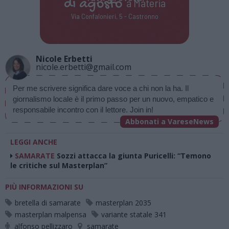
di
agosto
a Materia
Via Confalonieri, 5 - Castronno
Nicole Erbetti
nicole.erbetti@gmail.com
Per me scrivere significa dare voce a chi non la ha. Il 
giornalismo locale è il primo passo per un nuovo, empatico e 
responsabile incontro con il lettore. Join in!
Abbonati a VareseNews
LEGGI ANCHE
SAMARATE
Sozzi attacca la giunta Puricelli: “Temono
le critiche sul Masterplan”
PIÙ INFORMAZIONI SU
bretella di samarate
masterplan 2035
masterplan malpensa
variante statale 341
alfonso pellizzaro
samarate