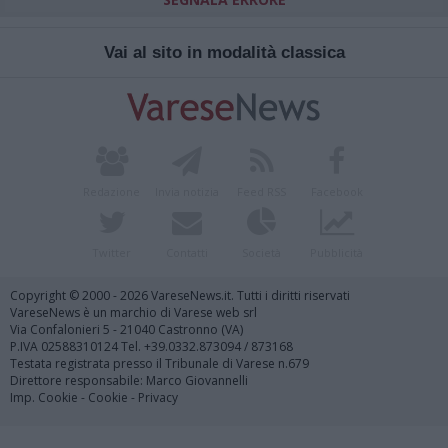
Vai al sito in modalità classica
Redazione
Invia notizia
Feed RSS
Facebook
Twitter
Contatti
Società
Pubblicità
Copyright © 2000 - 2026 VareseNews.it. Tutti i diritti riservati
VareseNews è un marchio di Varese web srl
Via Confalonieri 5 - 21040 Castronno (VA)
P.IVA 02588310124 Tel. +39.0332.873094 / 873168
Testata registrata presso il Tribunale di Varese n.679
Direttore responsabile: Marco Giovannelli
Imp. Cookie
-
Cookie
-
Privacy