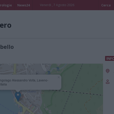
rologie
News24
Venerdi , 7 Agosto 2026
Cerca
ero
bello
INF
×
ngolago Alessandro Volta, Laveno-
Italia