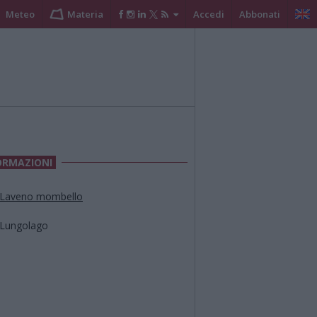
Meteo
Materia
Accedi
Abbonati
ORMAZIONI
Laveno mombello
Lungolago