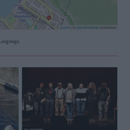
Leaflet
| ©
OpenStreetMap
contributors
 Lungolago