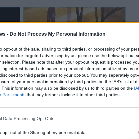
ws -
Do Not Process My Personal Information
to opt-out of the sale, sharing to third parties, or processing of your per
formation for targeted advertising by us, please use the below opt-out s
r selection. Please note that after your opt-out request is processed y
eing interest-based ads based on personal information utilized by us or
disclosed to third parties prior to your opt-out. You may separately opt-
losure of your personal information by third parties on the IAB’s list of
INCONTRI
. This information may also be disclosed by us to third parties on the
IA
17 Settembre 2022 - 02 Ottobre 2022
Participants
that may further disclose it to other third parties.
A Laveno Mombello un’expo
mbello
diffusa con illustratori,
fumettisti e cosplayer
l Data Processing Opt Outs
o opt-out of the Sharing of my personal data.
Laveno Mombello