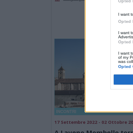
Opted 
I want t
Opted 
I want 
Advertis
Opted 
I want t
of my P
was col
Opted 
INCONTRI
17 Settembre 2022 - 02 Ottobre 2
A Laveno Mombello tor