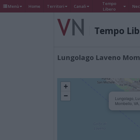
Tempo
Menù
Home
Territori
Canali
Nec
Libero
Tempo Lib
Lungolago Laveno Mom
+
−
Lungolago, Lu
Mombello, VA, 