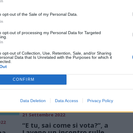
In
Lungolago Laveno Mombello
o opt-out of the Sale of my Personal Data.
In
to opt-out of processing my Personal Data for Targeted
ing.
In
o opt-out of Collection, Use, Retention, Sale, and/or Sharing
ersonal Data that Is Unrelated with the Purposes for which it
lected.
Out
CONFIRM
Data Deletion
Data Access
Privacy Policy
21 Settembre 2022
022
“E tu, sai come si vota?”, a
Laveno un incontro sulle
na