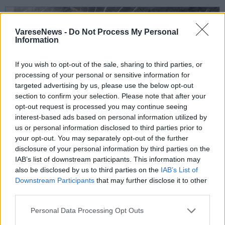
VareseNews -
Do Not Process My Personal
Information
If you wish to opt-out of the sale, sharing to third parties, or
processing of your personal or sensitive information for
targeted advertising by us, please use the below opt-out
section to confirm your selection. Please note that after your
opt-out request is processed you may continue seeing
interest-based ads based on personal information utilized by
us or personal information disclosed to third parties prior to
your opt-out. You may separately opt-out of the further
disclosure of your personal information by third parties on the
IAB’s list of downstream participants. This information may
INCONTRI
also be disclosed by us to third parties on the
IAB’s List of
01 Luglio 2022 - 02 Luglio 2022
Downstream Participants
that may further disclose it to other
third parties.
Il fine settimana di “Arte in Trotto”
nel Parco Valle del Lanza è con
Personal Data Processing Opt Outs
Fabrizio Zanzi e Cesare Puricelli