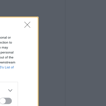
sonal or
ection to
ou may
 personal
out of the
 downstream
B’s List of