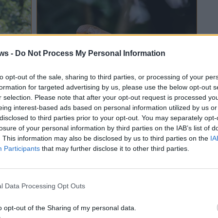
ws -
Do Not Process My Personal Information
to opt-out of the sale, sharing to third parties, or processing of your per
formation for targeted advertising by us, please use the below opt-out s
r selection. Please note that after your opt-out request is processed y
eing interest-based ads based on personal information utilized by us or
BAMBINI
disclosed to third parties prior to your opt-out. You may separately opt-
losure of your personal information by third parties on the IAB’s list of
20 Agosto 2022
. This information may also be disclosed by us to third parties on the
IA
Participants
that may further disclose it to other third parties.
“L’autogrill degli uccellini”, a
erante
Laveno Mombello le
avventure di un giovane
ornitologo
l Data Processing Opt Outs
o opt-out of the Sharing of my personal data.
Laveno Mombello
lo