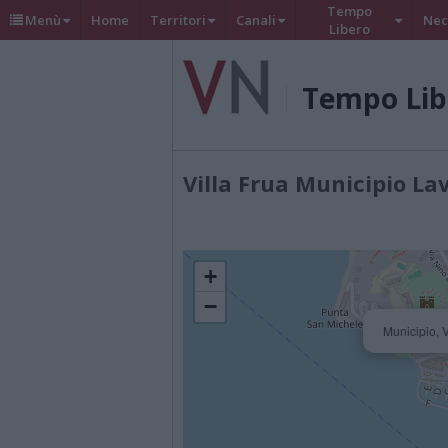
Tempo
Menù
Home
Territori
Canali
Nec
Libero
Tempo Lib
Villa Frua Municipio L
+
−
Municipio, 