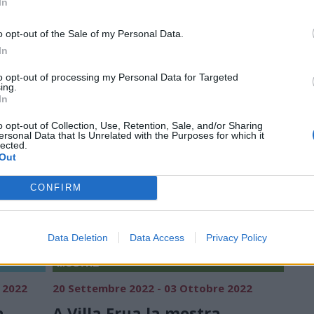
In
Villa Frua Municipio Laveno Mombello
o opt-out of the Sale of my Personal Data.
In
to opt-out of processing my Personal Data for Targeted
ing.
In
o opt-out of Collection, Use, Retention, Sale, and/or Sharing
ersonal Data that Is Unrelated with the Purposes for which it
lected.
Out
CONFIRM
Data Deletion
Data Access
Privacy Policy
MOSTRE
 2022
20 Settembre 2022 - 03 Ottobre 2022
a
A Villa Frua la mostra