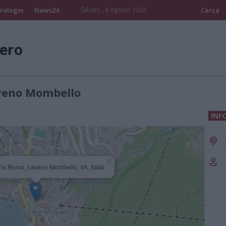
rologie
News24
Sabato , 8 Agosto 2026
Cerca
ero
aveno Mombello
INF
×
Via Roma, Laveno-Mombello, VA, Italia