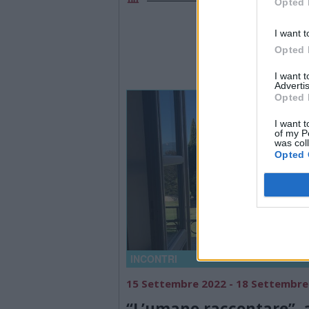
Opted 
I want t
Opted 
I want 
Advertis
Opted 
I want t
of my P
was col
Opted 
INCONTRI
15 Settembre 2022 - 18 Settembre
“L’umano raccontare”, 