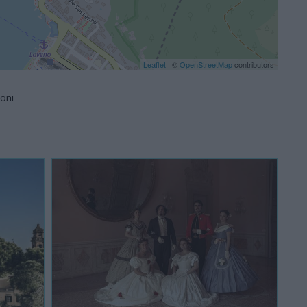
Leaflet
| ©
OpenStreetMap
contributors
ioni