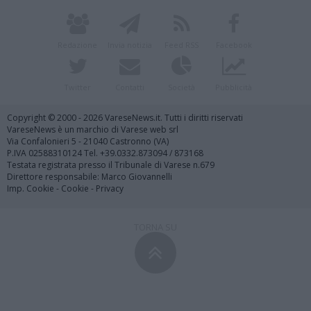
Redazione
Invia notizia
Feed RSS
Facebook
Twitter
Contatti
Società
Pubblicità
Copyright © 2000 - 2026 VareseNews.it. Tutti i diritti riservati
VareseNews è un marchio di Varese web srl
Via Confalonieri 5 - 21040 Castronno (VA)
P.IVA 02588310124 Tel. +39.0332.873094 / 873168
Testata registrata presso il Tribunale di Varese n.679
Direttore responsabile: Marco Giovannelli
Imp. Cookie
-
Cookie
-
Privacy
TORNA SU