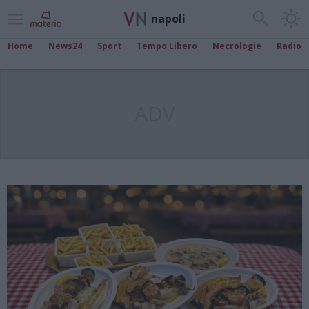
napoli
Home
News24
Sport
Tempo Libero
Necrologie
Radio
ADV