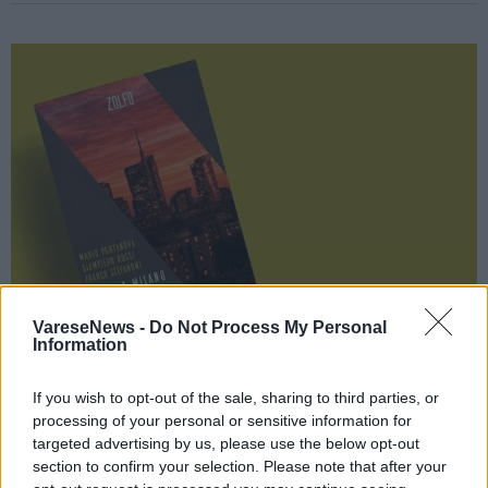
VareseNews -
Do Not Process My Personal
Information
CASTRONNO
If you wish to opt-out of the sale, sharing to third parties, or
Le mafie non fanno più rumore, ma non
processing of your personal or sensitive information for
targeted advertising by us, please use the below opt-out
sono mai state così vicine
section to confirm your selection. Please note that after your