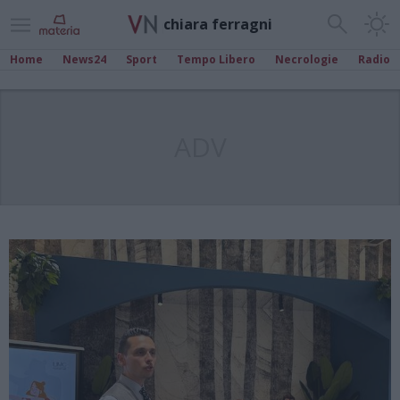
chiara ferragni
Home
News24
Sport
Tempo Libero
Necrologie
Radio
ADV