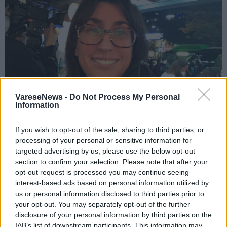
VareseNews -
Do Not Process My Personal
Information
If you wish to opt-out of the sale, sharing to third parties, or
processing of your personal or sensitive information for
BUSTO ARSIZIO
targeted advertising by us, please use the below opt-out
La dirigente scolastica di Busto Arsizio
section to confirm your selection. Please note that after your
su Blanco e Ferragni a Sanremo: “Il nulla
opt-out request is processed you may continue seeing
cosmico. Ridatemi i soldi del canone”
interest-based ads based on personal information utilized by
us or personal information disclosed to third parties prior to
your opt-out. You may separately opt-out of the further
disclosure of your personal information by third parties on the
IAB’s list of downstream participants. This information may