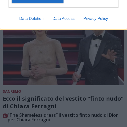
Data Deletion
Data Access
Privacy Policy
SANREMO
Ecco il significato del vestito “finto nudo”
di Chiara Ferragni
“The Shameless dress” il vestito finto nudo di Dior
per Chiara Ferragni