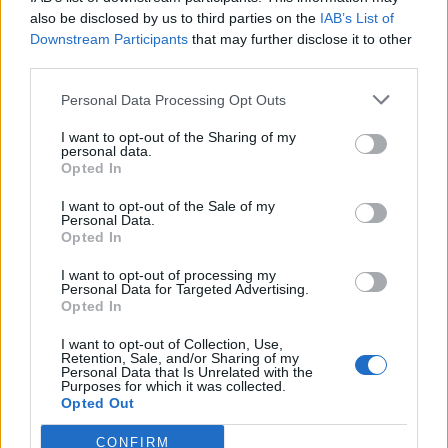
also be disclosed by us to third parties on the
IAB’s List of
Downstream Participants
that may further disclose it to other
third parties.
Personal Data Processing Opt Outs
I want to opt-out of the Sharing of my
personal data.
Opted In
I want to opt-out of the Sale of my
Personal Data.
Opted In
I want to opt-out of processing my
Personal Data for Targeted Advertising.
Opted In
“The Shameless dress” il vestito finto
I want to opt-out of Collection, Use,
nudo di Dior per Chiara Ferragni
Retention, Sale, and/or Sharing of my
Personal Data that Is Unrelated with the
Purposes for which it was collected.
Opted Out
CONFIRM