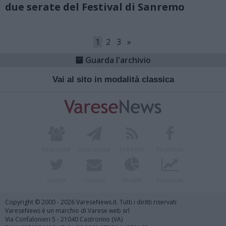
due serate del Festival di Sanremo
1
2
3
»
Guarda l'archivio
Vai al sito in modalità classica
Redazione
Invia notizia
Feed RSS
Facebook
Twitter
Contatti
Società
Pubblicità
Copyright © 2000 - 2026 VareseNews.it. Tutti i diritti riservati
VareseNews è un marchio di Varese web srl
Via Confalonieri 5 - 21040 Castronno (VA)