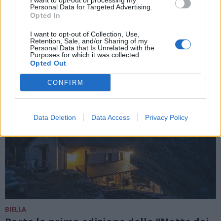
I want to opt-out of processing my
Personal Data for Targeted Advertising.
Il mese delle fioriture in Oasi Zegna
Opted In
I want to opt-out of Collection, Use,
Retention, Sale, and/or Sharing of my
Personal Data that Is Unrelated with the
Purposes for which it was collected.
Opted Out
CONFIRM
Data Deletion
Data Access
Privacy Policy
BIELLA