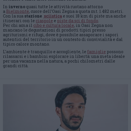
In
inverno
quasi tutte le attività ruotano attorno
a
Bielmonte
, cuore dell’Oasi Zegna a quota mt. 1.482 metri.
Con la sua
stazione
sciistica
e suoi 18 km di piste
ma anche
itinerari con le
ciaspole
e
piste da sci di fondo
.
Per chi ama il
cibo e cultura locale
, in Oasi Zegna non
mancano le degustazioni di prodotti tipici presso
agriturismi e rifugi, dove è possibile assaporare i sapori
autentici del territorio in un contesto di convivialità e dal
tipico calore montano.
L’ambiente è tranquillo e accogliente, le
famiglie
possono
rilassarsi e i bambini esplorare in libertà: una meta ideale
per una vacanza nella natura, a pochi chilometri dalle
grandi città.