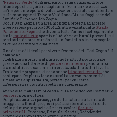
“
Pensiero Verde
” di
Ermenegildo Zegna
, imprenditore
filantropo che a partire dagli anni ’30 finanziò e realizzò
un’imponente opera di valorizzazione sociale e ambientale
sulle montagne di Trivero Valdilana (BI), tutt’oggi sede del
Lanificio Ermenegildo Zegna.
Oggi
l’Oasi Zegna
è un’area montana protetta ad accesso
libero estesa per circa
100 Km2
, attraversata dalla
Strada
Panoramica Zegna
che diventa tutto l’anno il collegamento
tra le
tante attività
sportive
,
ludiche
e
culturali
presenti sul
territorio; da praticare da soli, in famiglia o in compagnia
di guide e istruttori qualificati.
Uno dei modi ideali per vivere l’essenza dell’Oasi Zegna è il
cammino
.
Trekking
o
nordic walking
sono le attività consigliate
grazie ad una fitta rete di
percorsi e itinerari
panoramici
tra mulattiere e cammini in cresta, adatti a tutti i livelli.
Tra le varie proposte, ci sono anche
itinerari tematici
che
coniugano l’esplorazione naturalistica con momenti di
riflessione
e
spiritualità
, perfetti per chi cerca
un’esperienza più introspettiva e rigenerante.
Anche alle
mountain bike
ed
e-bike
sono dedicati sentieri e
percorsi
meravigliosi.
Per gli
amanti dei paesaggi
e della natura tra la metà di
maggio e la fine di giugno si può assistere al vero trionfo
della primavera grazie alle spettacolari
fioriture
primaverili
. Bucaneve, Primule, Narcisi, Rododendri,
ortensie e tanto altro colorano la natura.