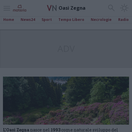
Oasi Zegna
Home
News24
Sport
Tempo Libero
Necrologie
Radio
ADV
L’Oasi Zegna
nasce nel
1993
come naturale sviluppo del