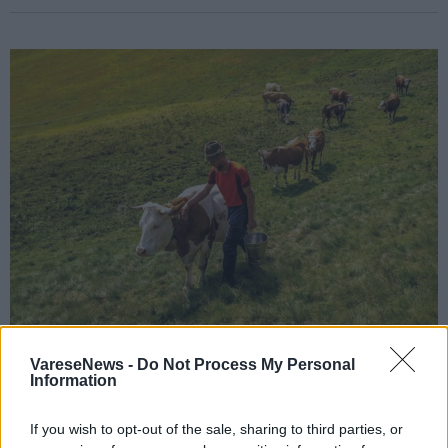
VareseNews -
Do Not Process My Personal
EVENTO SPONSORIZZATO
Information
Sui pascoli di Bielmonte: dove il tempo
rallenta e nasce il formaggio
If you wish to opt-out of the sale, sharing to third parties, or