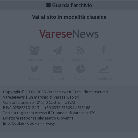
Guarda l'archivio
Vai al sito in modalità classica
Redazione
Invia notizia
Feed RSS
Facebook
Twitter
Contatti
Società
Pubblicità
Copyright © 2000 - 2026 VareseNews.it. Tutti i diritti riservati
VareseNews è un marchio di Varese web srl
Via Confalonieri 5 - 21040 Castronno (VA)
P.IVA 02588310124 Tel. +39.0332.873094 / 873168
Testata registrata presso il Tribunale di Varese n.679
Direttore responsabile: Marco Giovannelli
Imp. Cookie
-
Cookie
-
Privacy