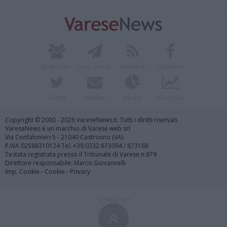
Redazione
Invia notizia
Feed RSS
Facebook
Twitter
Contatti
Società
Pubblicità
Copyright © 2000 - 2026 VareseNews.it. Tutti i diritti riservati
VareseNews è un marchio di Varese web srl
Via Confalonieri 5 - 21040 Castronno (VA)
P.IVA 02588310124 Tel. +39.0332.873094 / 873168
Testata registrata presso il Tribunale di Varese n.679
Direttore responsabile: Marco Giovannelli
Imp. Cookie
-
Cookie
-
Privacy
TORNA SU