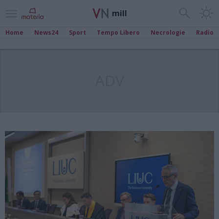
mill
Home
News24
Sport
Tempo Libero
Necrologie
Radio
ADV