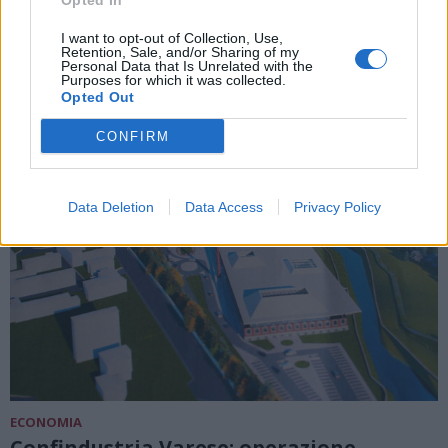
Opted In
delle sedi di Confindustria Varese
I want to opt-out of Collection, Use,
Retention, Sale, and/or Sharing of my
Personal Data that Is Unrelated with the
Purposes for which it was collected.
Opted Out
CONFIRM
Data Deletion
Data Access
Privacy Policy
ECONOMIA
Confindustria Varese: operazione