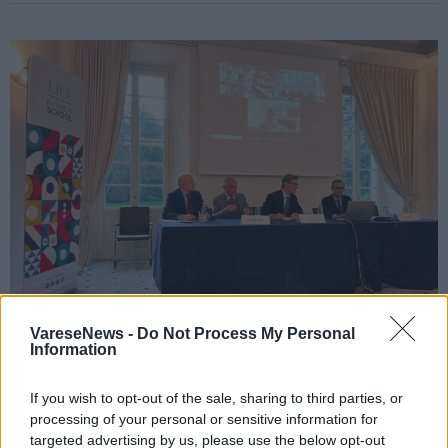
VareseNews -
Do Not Process My Personal
Information
ECONOMIA
Confindustria Varese e Aifi insieme per
If you wish to opt-out of the sale, sharing to third parties, or
sostenere le startup: “Insieme per
processing of your personal or sensitive information for
trovare investitori”
targeted advertising by us, please use the below opt-out