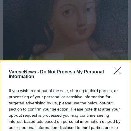
VareseNews -
Do Not Process My Personal
Information
If you wish to opt-out of the sale, sharing to third parties, or
NOTIZIA SPONSORIZZATA
processing of your personal or sensitive information for
Nasce a Varese uno spazio per
targeted advertising by us, please use the below opt-out
preservare e valorizzare il patrimonio
section to confirm your selection. Please note that after your
culturale
opt-out request is processed you may continue seeing
interest-based ads based on personal information utilized by
Restauro conservativo e opere d’arte a Varese:
us or personal information disclosed to third parties prior to
alcuni esempi dallo Studio Maesani