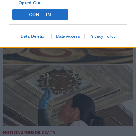
Opted Out
La Locanda San Silvestro a Meride e il restauro dello
Studio Maesani
CONFIRM
Data Deletion
Data Access
Privacy Policy
NOTIZIA SPONSORIZZATA