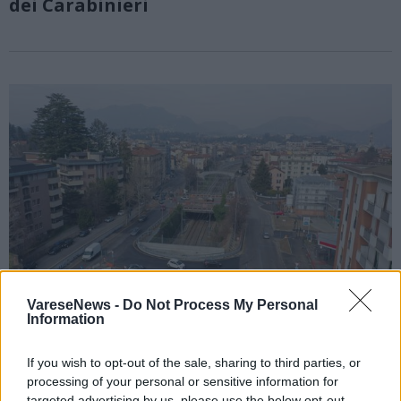
dei Carabinieri
VareseNews -
Do Not Process My Personal
Information
If you wish to opt-out of the sale, sharing to third parties, or
MOBILITÀ · LA MAPPA DEI RISCHI
processing of your personal or sensitive information for
Largo Flaiano, viale Aguggiari, la
targeted advertising by us, please use the below opt-out