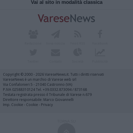
Vai al sito in modalità classica
Redazione
Invia notizia
Feed RSS
Facebook
Twitter
Contatti
Società
Pubblicità
Copyright © 2000 - 2026 VareseNews.it. Tutti i diritti riservati
VareseNews è un marchio di Varese web srl
Via Confalonieri 5 - 21040 Castronno (VA)
P.IVA 02588310124 Tel. +39.0332.873094 / 873168
Testata registrata presso il Tribunale di Varese n.679
Direttore responsabile: Marco Giovannelli
Imp. Cookie
-
Cookie
-
Privacy
TORNA SU