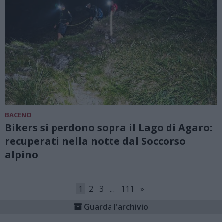
BACENO
Bikers si perdono sopra il Lago di Agaro:
recuperati nella notte dal Soccorso
alpino
1
2
3
…
111
»
Guarda l'archivio