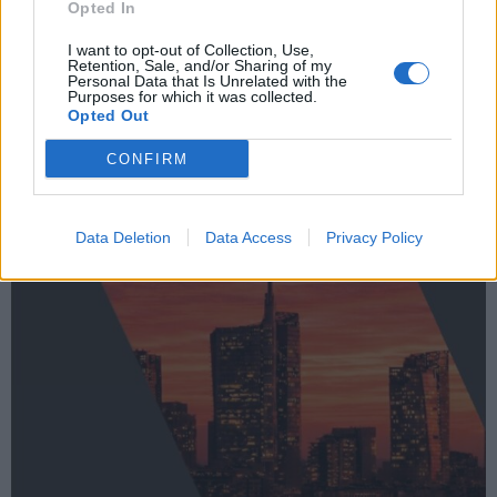
Opted In
CASTRONNO
Le mafie non fanno più rumore, ma non
I want to opt-out of Collection, Use,
Retention, Sale, and/or Sharing of my
sono mai state così vicine
Personal Data that Is Unrelated with the
Purposes for which it was collected.
Opted Out
CONFIRM
Data Deletion
Data Access
Privacy Policy