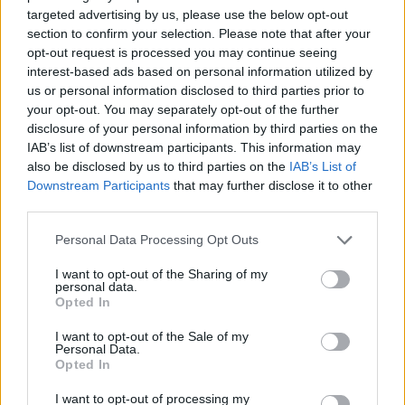
INDUNO OLONA
targeted advertising by us, please use the below opt-out
Elia Frittoli e il Tor des Glaciers: 450 km
section to confirm your selection. Please note that after your
tra montagne, ghiacciai e sfida con se
opt-out request is processed you may continue seeing
interest-based ads based on personal information utilized by
stessi
us or personal information disclosed to third parties prior to
Elia Frittoli e il Tor des Glaciers: 450 km tra
your opt-out. You may separately opt-out of the further
montagne, ghiacciai e sfida con se stessi
disclosure of your personal information by third parties on the
IAB’s list of downstream participants. This information may
also be disclosed by us to third parties on the
IAB’s List of
Downstream Participants
that may further disclose it to other
third parties.
Personal Data Processing Opt Outs
I want to opt-out of the Sharing of my
personal data.
Opted In
I want to opt-out of the Sale of my
Personal Data.
Opted In
I want to opt-out of processing my