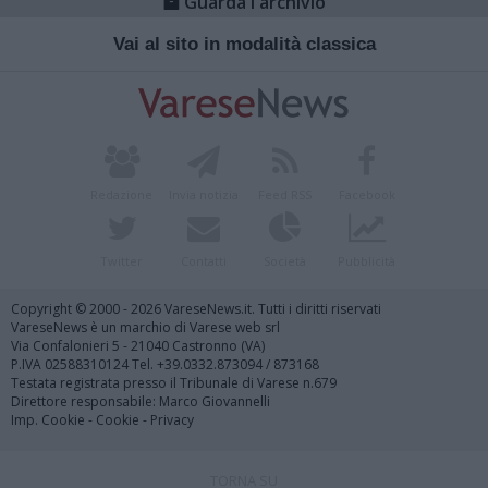
Guarda l'archivio
Vai al sito in modalità classica
Redazione
Invia notizia
Feed RSS
Facebook
Twitter
Contatti
Società
Pubblicità
Copyright © 2000 - 2026 VareseNews.it. Tutti i diritti riservati
VareseNews è un marchio di Varese web srl
Via Confalonieri 5 - 21040 Castronno (VA)
P.IVA 02588310124 Tel. +39.0332.873094 / 873168
Testata registrata presso il Tribunale di Varese n.679
Direttore responsabile: Marco Giovannelli
Imp. Cookie
-
Cookie
-
Privacy
TORNA SU