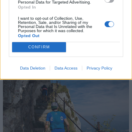
Personal Data for Targeted Advertising.
Opted In
I want to opt-out of Collection, Use,
Retention, Sale, and/or Sharing of my
SANGIANO
Personal Data that Is Unrelated with the
Grande Successo per la terza edizione del
Purposes for which it was collected.
Opted Out
“Giro del Picuz“ a Sangiano
CONFIRM
Data Deletion
Data Access
Privacy Policy