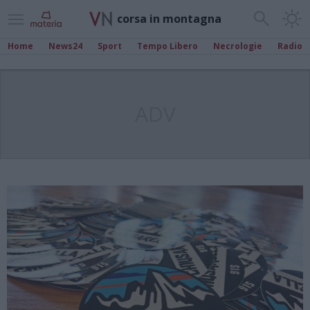
corsa in montagna
Home
News24
Sport
Tempo Libero
Necrologie
Radio
ADV